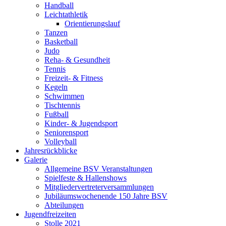
Handball
Leichtathletik
Orientierungslauf
Tanzen
Basketball
Judo
Reha- & Gesundheit
Tennis
Freizeit- & Fitness
Kegeln
Schwimmen
Tischtennis
Fußball
Kinder- & Jugendsport
Seniorensport
Volleyball
Jahresrückblicke
Galerie
Allgemeine BSV Veranstaltungen
Spielfeste & Hallenshows
Mitgliedervertreterversammlungen
Jubiläumswochenende 150 Jahre BSV
Abteilungen
Jugendfreizeiten
Stolle 2021