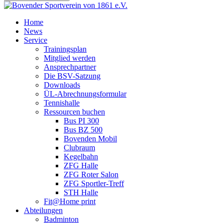
Home
News
Service
Trainingsplan
Mitglied werden
Ansprechpartner
Die BSV-Satzung
Downloads
ÜL-Abrechnungsformular
Tennishalle
Ressourcen buchen
Bus PI 300
Bus BZ 500
Bovenden Mobil
Clubraum
Kegelbahn
ZFG Halle
ZFG Roter Salon
ZFG Sportler-Treff
STH Halle
Fit@Home print
Abteilungen
Badminton