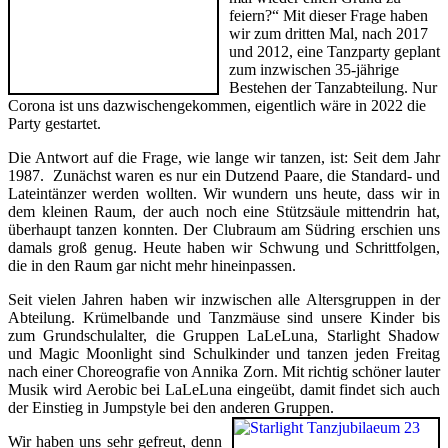
feiern?“ Mit dieser Frage haben
wir zum dritten Mal, nach 2017
und 2012, eine Tanzparty geplant
zum inzwischen 35-jährige
Bestehen der Tanzabteilung. Nur
Corona ist uns dazwischengekommen, eigentlich wäre in 2022 die
Party gestartet.
Die Antwort auf die Frage, wie lange wir tanzen, ist: Seit dem Jahr
1987. Zunächst waren es nur ein Dutzend Paare, die Standard- und
Lateintänzer werden wollten. Wir wundern uns heute, dass wir in
dem kleinen Raum, der auch noch eine Stützsäule mittendrin hat,
überhaupt tanzen konnten. Der Clubraum am Südring erschien uns
damals groß genug. Heute haben wir Schwung und Schrittfolgen,
die in den Raum gar nicht mehr hineinpassen.
Seit vielen Jahren haben wir inzwischen alle Altersgruppen in der
Abteilung. Krümelbande und Tanzmäuse sind unsere Kinder bis
zum Grundschulalter, die Gruppen LaLeLuna, Starlight Shadow
und Magic Moonlight sind Schulkinder und tanzen jeden Freitag
nach einer Choreografie von Annika Zorn. Mit richtig schöner lauter
Musik wird Aerobic bei LaLeLuna eingeübt, damit findet sich auch
der Einstieg in Jumpstyle bei den anderen Gruppen.
Wir haben uns sehr gefreut, denn