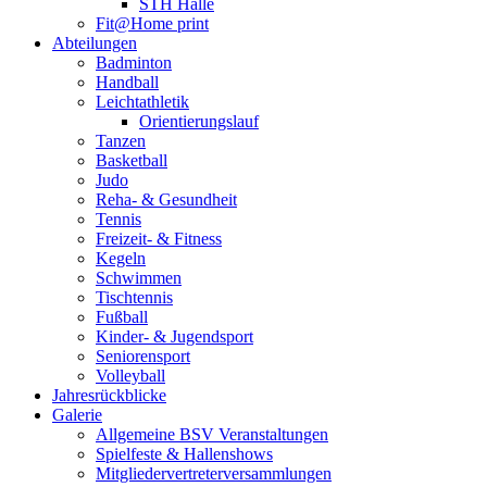
STH Halle
Fit@Home print
Abteilungen
Badminton
Handball
Leichtathletik
Orientierungslauf
Tanzen
Basketball
Judo
Reha- & Gesundheit
Tennis
Freizeit- & Fitness
Kegeln
Schwimmen
Tischtennis
Fußball
Kinder- & Jugendsport
Seniorensport
Volleyball
Jahresrückblicke
Galerie
Allgemeine BSV Veranstaltungen
Spielfeste & Hallenshows
Mitgliedervertreterversammlungen