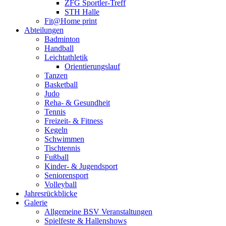
ZFG Sportler-Treff
STH Halle
Fit@Home print
Abteilungen
Badminton
Handball
Leichtathletik
Orientierungslauf
Tanzen
Basketball
Judo
Reha- & Gesundheit
Tennis
Freizeit- & Fitness
Kegeln
Schwimmen
Tischtennis
Fußball
Kinder- & Jugendsport
Seniorensport
Volleyball
Jahresrückblicke
Galerie
Allgemeine BSV Veranstaltungen
Spielfeste & Hallenshows