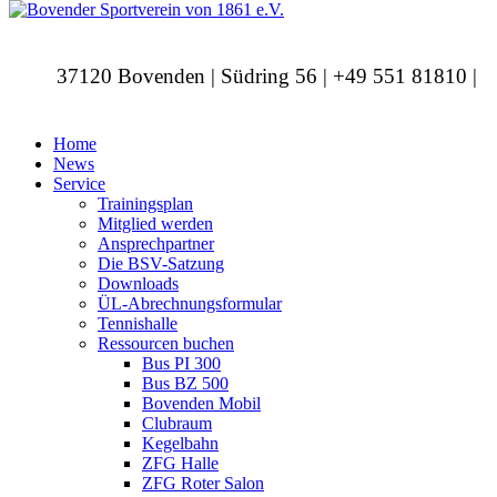
37120 Bovenden | Südring 56 | +49 551 81810 |
info@bovendersv.de
Home
News
Service
Trainingsplan
Mitglied werden
Ansprechpartner
Die BSV-Satzung
Downloads
ÜL-Abrechnungsformular
Tennishalle
Ressourcen buchen
Bus PI 300
Bus BZ 500
Bovenden Mobil
Clubraum
Kegelbahn
ZFG Halle
ZFG Roter Salon