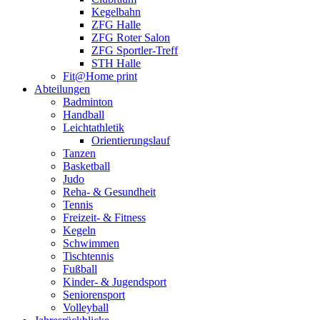
Kegelbahn
ZFG Halle
ZFG Roter Salon
ZFG Sportler-Treff
STH Halle
Fit@Home print
Abteilungen
Badminton
Handball
Leichtathletik
Orientierungslauf
Tanzen
Basketball
Judo
Reha- & Gesundheit
Tennis
Freizeit- & Fitness
Kegeln
Schwimmen
Tischtennis
Fußball
Kinder- & Jugendsport
Seniorensport
Volleyball