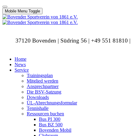
Mobile Menu Toggle
37120 Bovenden | Südring 56 | +49 551 81810 |
info@bovendersv.de
Home
News
Service
Trainingsplan
Mitglied werden
Ansprechpartner
Die BSV-Satzung
Downloads
ÜL-Abrechnungsformular
Tennishalle
Ressourcen buchen
Bus PI 300
Bus BZ 500
Bovenden Mobil
Clubraum