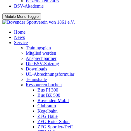
Pelzerhaken 2003
BSV-Akademie
Mobile Menu Toggle
Home
News
Service
Trainingsplan
Mitglied werden
Ansprechpartner
Die BSV-Satzung
Downloads
ÜL-Abrechnungsformular
Tennishalle
Ressourcen buchen
Bus PI 300
Bus BZ 500
Bovenden Mobil
Clubraum
Kegelbahn
ZFG Halle
ZFG Roter Salon
ZFG Sportler-Treff