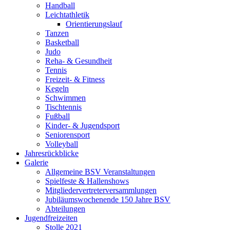
Handball
Leichtathletik
Orientierungslauf
Tanzen
Basketball
Judo
Reha- & Gesundheit
Tennis
Freizeit- & Fitness
Kegeln
Schwimmen
Tischtennis
Fußball
Kinder- & Jugendsport
Seniorensport
Volleyball
Jahresrückblicke
Galerie
Allgemeine BSV Veranstaltungen
Spielfeste & Hallenshows
Mitgliedervertreterversammlungen
Jubiläumswochenende 150 Jahre BSV
Abteilungen
Jugendfreizeiten
Stolle 2021