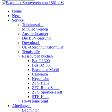
Home
News
Service
Trainingsplan
Mitglied werden
Ansprechpartner
Die BSV-Satzung
Downloads
ÜL-Abrechnungsformular
Tennishalle
Ressourcen buchen
Bus PI 300
Bus BZ 500
Bovenden Mobil
Clubraum
Kegelbahn
ZFG Halle
ZFG Roter Salon
ZFG Sportler-Treff
STH Halle
Fit@Home print
Abteilungen
Badminton