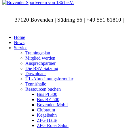
37120 Bovenden | Südring 56 | +49 551 81810 |
info@bovendersv.de
Home
News
Service
Trainingsplan
Mitglied werden
Ansprechpartner
Die BSV-Satzung
Downloads
ÜL-Abrechnungsformular
Tennishalle
Ressourcen buchen
Bus PI 300
Bus BZ 500
Bovenden Mobil
Clubraum
Kegelbahn
ZFG Halle
ZFG Roter Salon