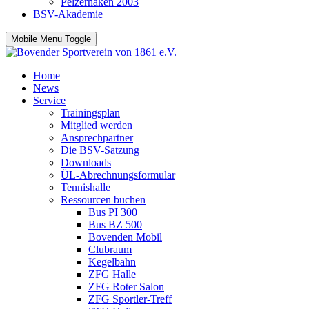
Pelzerhaken 2003
BSV-Akademie
Mobile Menu Toggle
Home
News
Service
Trainingsplan
Mitglied werden
Ansprechpartner
Die BSV-Satzung
Downloads
ÜL-Abrechnungsformular
Tennishalle
Ressourcen buchen
Bus PI 300
Bus BZ 500
Bovenden Mobil
Clubraum
Kegelbahn
ZFG Halle
ZFG Roter Salon
ZFG Sportler-Treff