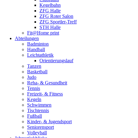
Kegelbahn
ZFG Halle
ZFG Roter Salon
ZFG Sportler-Treff
STH Halle
Fit@Home print
Abteilungen
Badminton
Handball
Leichtathletik
Orientierungslauf
Tanzen
Basketball
Judo
Reha- & Gesundheit
Tennis
Freizeit- & Fitness
Kegeln
Schwimmen
Tischtennis
Fußball
Kinder- & Jugendsport
Seniorensport
Volleyball