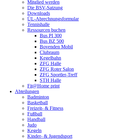
Mitglied werden
Die BSV-Satzung
Downloads
ÜL-Abrechnungsformular
Tennishalle
Ressourcen buchen
Bus PI 300
Bus BZ 500
Bovenden Mobil
Clubraum
Kegelbahn
ZFG Halle
ZFG Roter Salon
ZFG Sportler-Treff
STH Halle
Fit@Home print
Abteilungen
Badminton
Basketball
Freizeit- & Fitness
Fußball
Handball
Judo
Kegeln
Kinder- & Jugendsport