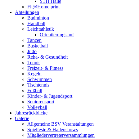
STH Halle
Fit@Home print
Abteilungen
Badminton
Handball
Leichtathletik
Orientierungslauf
Tanzen
Basketball
Judo
Reha- & Gesundheit
Tennis
Freizeit- & Fitness
Kegeln
Schwimmen
Tischtennis
Fußball
Kinder- & Jugendsport
Seniorensport
Volleyball
Jahresrückblicke
Galerie
Allgemeine BSV Veranstaltungen
Spielfeste & Hallenshows
Mitgliedervertreterversammlungen