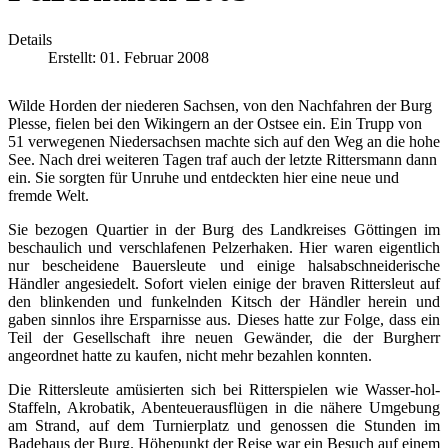
Details
Erstellt: 01. Februar 2008
Wilde Horden der niederen Sachsen, von den Nachfahren der Burg
Plesse, fielen bei den Wikingern an der Ostsee ein. Ein Trupp von
51 verwegenen Niedersachsen machte sich auf den Weg an die hohe
See. Nach drei weiteren Tagen traf auch der letzte Rittersmann dann
ein. Sie sorgten für Unruhe und entdeckten hier eine neue und
fremde Welt.
Sie bezogen Quartier in der Burg des Landkreises Göttingen im
beschaulich und verschlafenen Pelzerhaken. Hier waren eigentlich
nur bescheidene Bauersleute und einige halsabschneiderische
Händler angesiedelt. Sofort vielen einige der braven Rittersleut auf
den blinkenden und funkelnden Kitsch der Händler herein und
gaben sinnlos ihre Ersparnisse aus. Dieses hatte zur Folge, dass ein
Teil der Gesellschaft ihre neuen Gewänder, die der Burgherr
angeordnet hatte zu kaufen, nicht mehr bezahlen konnten.
Die Rittersleute amüsierten sich bei Ritterspielen wie Wasser-hol-
Staffeln, Akrobatik, Abenteuerausflügen in die nähere Umgebung
am Strand, auf dem Turnierplatz und genossen die Stunden im
Badehaus der Burg. Höhepunkt der Reise war ein Besuch auf einem