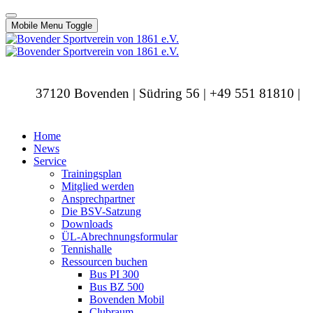
Mobile Menu Toggle
37120 Bovenden | Südring 56 | +49 551 81810 |
info@bovendersv.de
Home
News
Service
Trainingsplan
Mitglied werden
Ansprechpartner
Die BSV-Satzung
Downloads
ÜL-Abrechnungsformular
Tennishalle
Ressourcen buchen
Bus PI 300
Bus BZ 500
Bovenden Mobil
Clubraum