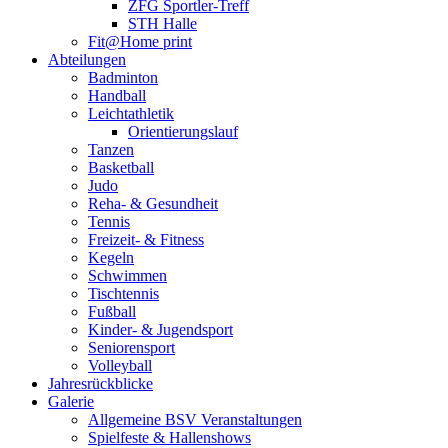
ZFG Sportler-Treff
STH Halle
Fit@Home print
Abteilungen
Badminton
Handball
Leichtathletik
Orientierungslauf
Tanzen
Basketball
Judo
Reha- & Gesundheit
Tennis
Freizeit- & Fitness
Kegeln
Schwimmen
Tischtennis
Fußball
Kinder- & Jugendsport
Seniorensport
Volleyball
Jahresrückblicke
Galerie
Allgemeine BSV Veranstaltungen
Spielfeste & Hallenshows