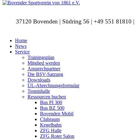
37120 Bovenden | Südring 56 | +49 551 81810 |
info@bovendersv.de
Home
News
Service
Trainingsplan
Mitglied werden
Ansprechpartner
Die BSV-Satzung
Downloads
ÜL-Abrechnungsformular
Tennishalle
Ressourcen buchen
Bus PI 300
Bus BZ 500
Bovenden Mobil
Clubraum
Kegelbahn
ZFG Halle
ZFG Roter Salon