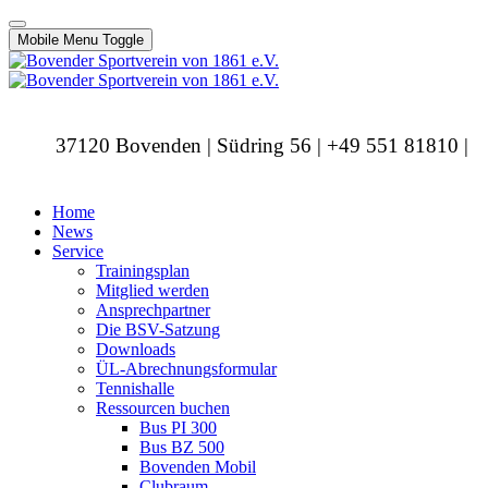
Mobile Menu Toggle
37120 Bovenden | Südring 56 | +49 551 81810 |
info@bovendersv.de
Home
News
Service
Trainingsplan
Mitglied werden
Ansprechpartner
Die BSV-Satzung
Downloads
ÜL-Abrechnungsformular
Tennishalle
Ressourcen buchen
Bus PI 300
Bus BZ 500
Bovenden Mobil
Clubraum