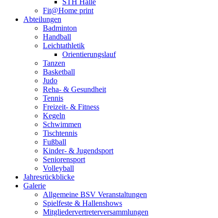
STH Halle
Fit@Home print
Abteilungen
Badminton
Handball
Leichtathletik
Orientierungslauf
Tanzen
Basketball
Judo
Reha- & Gesundheit
Tennis
Freizeit- & Fitness
Kegeln
Schwimmen
Tischtennis
Fußball
Kinder- & Jugendsport
Seniorensport
Volleyball
Jahresrückblicke
Galerie
Allgemeine BSV Veranstaltungen
Spielfeste & Hallenshows
Mitgliedervertreterversammlungen