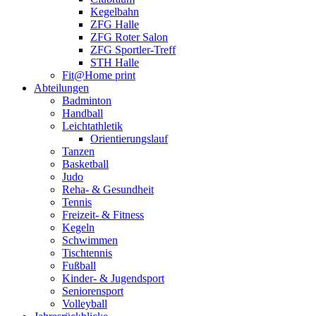
Kegelbahn
ZFG Halle
ZFG Roter Salon
ZFG Sportler-Treff
STH Halle
Fit@Home print
Abteilungen
Badminton
Handball
Leichtathletik
Orientierungslauf
Tanzen
Basketball
Judo
Reha- & Gesundheit
Tennis
Freizeit- & Fitness
Kegeln
Schwimmen
Tischtennis
Fußball
Kinder- & Jugendsport
Seniorensport
Volleyball