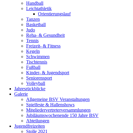
Handball
Leichtathletik
Orientierungslauf
Tanzen
Basketball
Judo
Reha- & Gesundheit
Tennis
Freizeit- & Fitness
Kegeln
Schwimmen
Tischtennis
Fußball
Kinder- & Jugendsport
Seniorensport
Volleyball
Jahresrückblicke
Galerie
Allgemeine BSV Veranstaltungen
Spielfeste & Hallenshows
Mitgliedervertreterversammlungen
Jubiläumswochenende 150 Jahre BSV
Abteilungen
Jugendfreizeiten
Stolle 2021