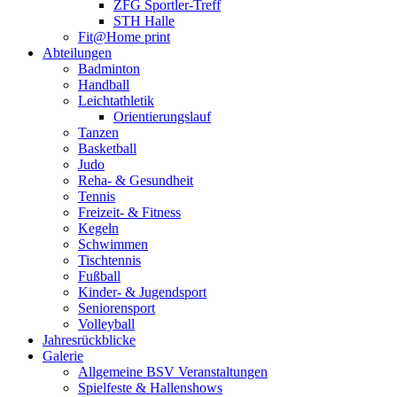
ZFG Sportler-Treff
STH Halle
Fit@Home print
Abteilungen
Badminton
Handball
Leichtathletik
Orientierungslauf
Tanzen
Basketball
Judo
Reha- & Gesundheit
Tennis
Freizeit- & Fitness
Kegeln
Schwimmen
Tischtennis
Fußball
Kinder- & Jugendsport
Seniorensport
Volleyball
Jahresrückblicke
Galerie
Allgemeine BSV Veranstaltungen
Spielfeste & Hallenshows