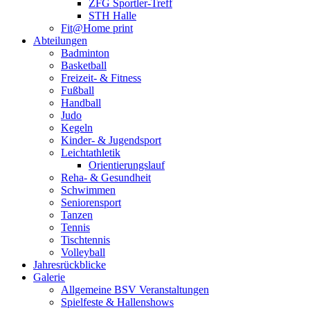
ZFG Sportler-Treff
STH Halle
Fit@Home print
Abteilungen
Badminton
Basketball
Freizeit- & Fitness
Fußball
Handball
Judo
Kegeln
Kinder- & Jugendsport
Leichtathletik
Orientierungslauf
Reha- & Gesundheit
Schwimmen
Seniorensport
Tanzen
Tennis
Tischtennis
Volleyball
Jahresrückblicke
Galerie
Allgemeine BSV Veranstaltungen
Spielfeste & Hallenshows