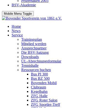
Pelzerhaken 2003
BSV-Akademie
Mobile Menu Toggle
Home
News
Service
Trainingsplan
Mitglied werden
Ansprechpartner
Die BSV-Satzung
Downloads
ÜL-Abrechnungsformular
Tennishalle
Ressourcen buchen
Bus PI 300
Bus BZ 500
Bovenden Mobil
Clubraum
Kegelbahn
ZFG Halle
ZFG Roter Salon
ZFG Sportler-Treff