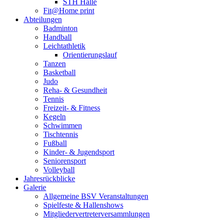
STH Halle
Fit@Home print
Abteilungen
Badminton
Handball
Leichtathletik
Orientierungslauf
Tanzen
Basketball
Judo
Reha- & Gesundheit
Tennis
Freizeit- & Fitness
Kegeln
Schwimmen
Tischtennis
Fußball
Kinder- & Jugendsport
Seniorensport
Volleyball
Jahresrückblicke
Galerie
Allgemeine BSV Veranstaltungen
Spielfeste & Hallenshows
Mitgliedervertreterversammlungen