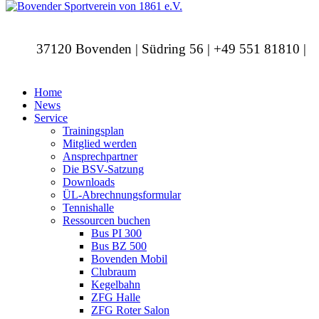
37120 Bovenden | Südring 56 | +49 551 81810 |
info@bovendersv.de
Home
News
Service
Trainingsplan
Mitglied werden
Ansprechpartner
Die BSV-Satzung
Downloads
ÜL-Abrechnungsformular
Tennishalle
Ressourcen buchen
Bus PI 300
Bus BZ 500
Bovenden Mobil
Clubraum
Kegelbahn
ZFG Halle
ZFG Roter Salon