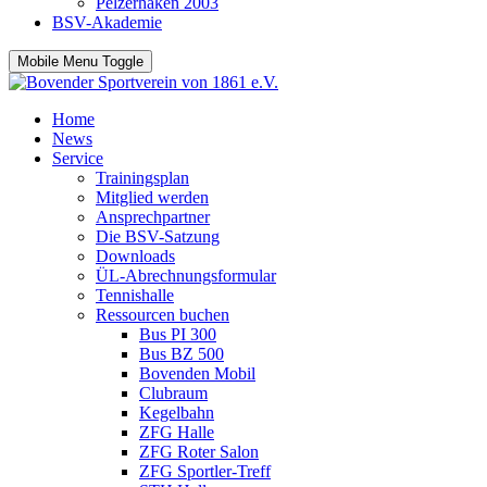
Pelzerhaken 2003
BSV-Akademie
Mobile Menu Toggle
Home
News
Service
Trainingsplan
Mitglied werden
Ansprechpartner
Die BSV-Satzung
Downloads
ÜL-Abrechnungsformular
Tennishalle
Ressourcen buchen
Bus PI 300
Bus BZ 500
Bovenden Mobil
Clubraum
Kegelbahn
ZFG Halle
ZFG Roter Salon
ZFG Sportler-Treff