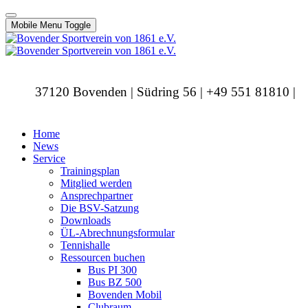
Mobile Menu Toggle
37120 Bovenden | Südring 56 | +49 551 81810 |
info@bovendersv.de
Home
News
Service
Trainingsplan
Mitglied werden
Ansprechpartner
Die BSV-Satzung
Downloads
ÜL-Abrechnungsformular
Tennishalle
Ressourcen buchen
Bus PI 300
Bus BZ 500
Bovenden Mobil
Clubraum