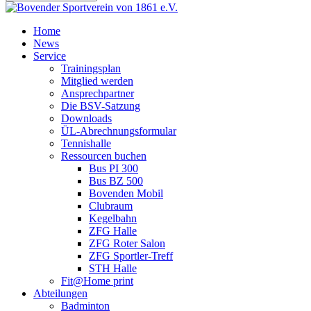
Home
News
Service
Trainingsplan
Mitglied werden
Ansprechpartner
Die BSV-Satzung
Downloads
ÜL-Abrechnungsformular
Tennishalle
Ressourcen buchen
Bus PI 300
Bus BZ 500
Bovenden Mobil
Clubraum
Kegelbahn
ZFG Halle
ZFG Roter Salon
ZFG Sportler-Treff
STH Halle
Fit@Home print
Abteilungen
Badminton