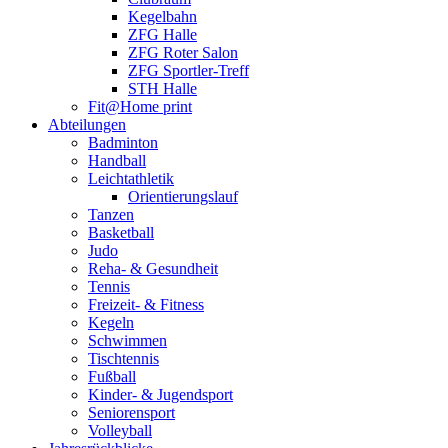
Kegelbahn
ZFG Halle
ZFG Roter Salon
ZFG Sportler-Treff
STH Halle
Fit@Home print
Abteilungen
Badminton
Handball
Leichtathletik
Orientierungslauf
Tanzen
Basketball
Judo
Reha- & Gesundheit
Tennis
Freizeit- & Fitness
Kegeln
Schwimmen
Tischtennis
Fußball
Kinder- & Jugendsport
Seniorensport
Volleyball