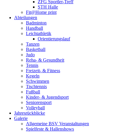
ZFG Sportler-Treff
STH Halle
Fit@Home print
Abteilungen
Badminton
Handball
Leichtathletik
Orientierungslauf
Tanzen
Basketball
Judo
Reha- & Gesundheit
Tennis
Freizeit- & Fitness
Kegeln
Schwimmen
Tischtennis
Fußball
Kinder- & Jugendsport
Seniorensport
Volleyball
Jahresrückblicke
Galerie
Allgemeine BSV Veranstaltungen
Spielfeste & Hallenshows