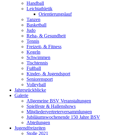
Handball
Leichtathletik
Orientierungslauf
Tanzen
Basketball
Judo
Reha- & Gesundheit
Tennis
Freizeit- & Fitness
Kegeln
Schwimmen
Tischtennis
Fußball
Kinder- & Jugendsport
Seniorensport
Volleyball
Jahresrückblicke
Galerie
Allgemeine BSV Veranstaltungen
Spielfeste & Hallenshows
Mitgliedervertreterversammlungen
Jubiläumswochenende 150 Jahre BSV
Abteilungen
Jugendfreizeiten
Stolle 2021