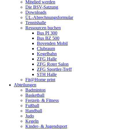
Mitglied werden
Die BSV-Satzung
Downloads
ÜL-Abrechnungsformular
Tennishalle
Ressourcen buchen
Bus PI 300
Bus BZ 500
Bovenden Mobil
Clubraum
Kegelbahn
ZFG Halle
ZFG Roter Salon
ZFG Sportler-Treff
STH Halle
Fit@Home print
Abteilungen
Badminton
Basketball
Freizeit- & Fitness
Fußball
Handball
Judo
Kegeln
Kinder- & Jugendsport