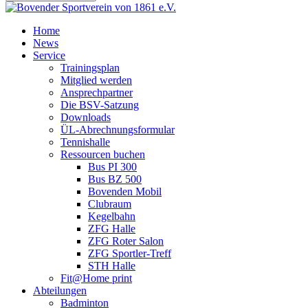
Home
News
Service
Trainingsplan
Mitglied werden
Ansprechpartner
Die BSV-Satzung
Downloads
ÜL-Abrechnungsformular
Tennishalle
Ressourcen buchen
Bus PI 300
Bus BZ 500
Bovenden Mobil
Clubraum
Kegelbahn
ZFG Halle
ZFG Roter Salon
ZFG Sportler-Treff
STH Halle
Fit@Home print
Abteilungen
Badminton