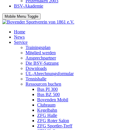
Pelzerhaken 2003
BSV-Akademie
Mobile Menu Toggle
Home
News
Service
Trainingsplan
Mitglied werden
Ansprechpartner
Die BSV-Satzung
Downloads
ÜL-Abrechnungsformular
Tennishalle
Ressourcen buchen
Bus PI 300
Bus BZ 500
Bovenden Mobil
Clubraum
Kegelbahn
ZFG Halle
ZFG Roter Salon
ZFG Sportler-Treff