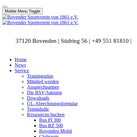
Mobile Menu Toggle
37120 Bovenden | Südring 56 | +49 551 81810 |
info@bovendersv.de
Home
News
Service
Trainingsplan
Mitglied werden
Ansprechpartner
Die BSV-Satzung
Downloads
ÜL-Abrechnungsformular
Tennishalle
Ressourcen buchen
Bus PI 300
Bus BZ 500
Bovenden Mobil
Clubraum