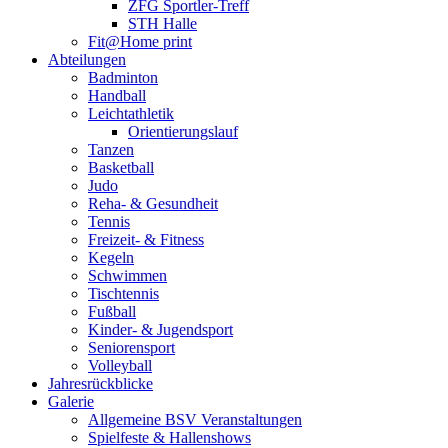
ZFG Sportler-Treff
STH Halle
Fit@Home print
Abteilungen
Badminton
Handball
Leichtathletik
Orientierungslauf
Tanzen
Basketball
Judo
Reha- & Gesundheit
Tennis
Freizeit- & Fitness
Kegeln
Schwimmen
Tischtennis
Fußball
Kinder- & Jugendsport
Seniorensport
Volleyball
Jahresrückblicke
Galerie
Allgemeine BSV Veranstaltungen
Spielfeste & Hallenshows