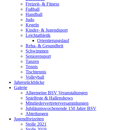
Freizeit- & Fitness
Fußball
Handball
Judo
Kegeln
Kinder- & Jugendsport
Leichtathletik
Orientierungslauf
Reha- & Gesundheit
Schwimmen
Seniorensport
Tanzen
Tennis
Tischtennis
Volleyball
Jahresrückblicke
Galerie
Allgemeine BSV Veranstaltungen
Spielfeste & Hallenshows
Mitgliedervertreterversammlungen
Jubiläumswochenende 150 Jahre BSV
Abteilungen
Jugendfreizeiten
Stolle 2021
Stolle 2019