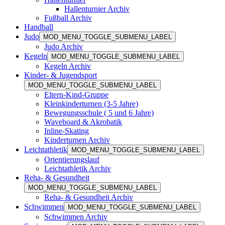
Hallenturnier Archiv
Fußball Archiv
Handball
Judo
MOD_MENU_TOGGLE_SUBMENU_LABEL
Judo Archiv
Kegeln
MOD_MENU_TOGGLE_SUBMENU_LABEL
Kegeln Archiv
Kinder- & Jugendsport
MOD_MENU_TOGGLE_SUBMENU_LABEL
Eltern-Kind-Gruppe
Kleinkinderturnen (3-5 Jahre)
Bewegungsschule ( 5 und 6 Jahre)
Waveboard & Akrobatik
Inline-Skating
Kinderturnen Archiv
Leichtathletik
MOD_MENU_TOGGLE_SUBMENU_LABEL
Orientierungslauf
Leichtathletik Archiv
Reha- & Gesundheit
MOD_MENU_TOGGLE_SUBMENU_LABEL
Reha- & Gesundheit Archiv
Schwimmen
MOD_MENU_TOGGLE_SUBMENU_LABEL
Schwimmen Archiv