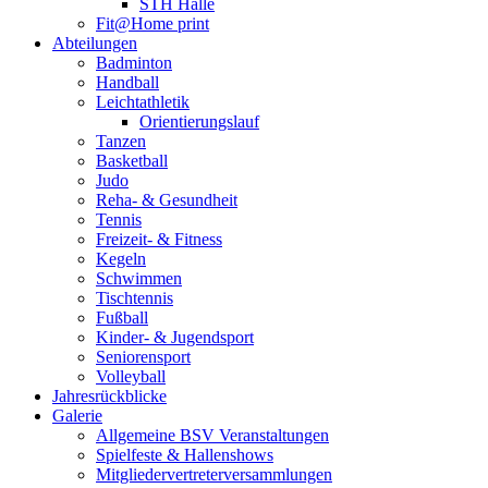
STH Halle
Fit@Home print
Abteilungen
Badminton
Handball
Leichtathletik
Orientierungslauf
Tanzen
Basketball
Judo
Reha- & Gesundheit
Tennis
Freizeit- & Fitness
Kegeln
Schwimmen
Tischtennis
Fußball
Kinder- & Jugendsport
Seniorensport
Volleyball
Jahresrückblicke
Galerie
Allgemeine BSV Veranstaltungen
Spielfeste & Hallenshows
Mitgliedervertreterversammlungen