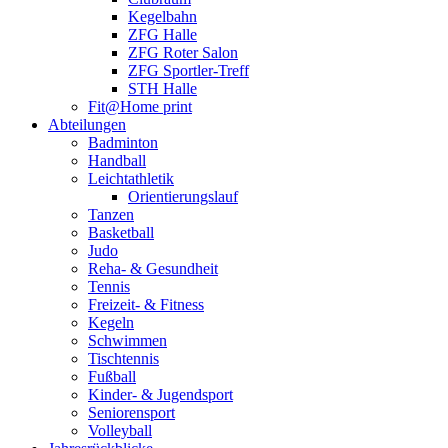
Kegelbahn
ZFG Halle
ZFG Roter Salon
ZFG Sportler-Treff
STH Halle
Fit@Home print
Abteilungen
Badminton
Handball
Leichtathletik
Orientierungslauf
Tanzen
Basketball
Judo
Reha- & Gesundheit
Tennis
Freizeit- & Fitness
Kegeln
Schwimmen
Tischtennis
Fußball
Kinder- & Jugendsport
Seniorensport
Volleyball