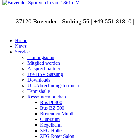
37120 Bovenden | Südring 56 | +49 551 81810 |
info@bovendersv.de
Home
News
Service
Trainingsplan
Mitglied werden
Ansprechpartner
Die BSV-Satzung
Downloads
ÜL-Abrechnungsformular
Tennishalle
Ressourcen buchen
Bus PI 300
Bus BZ 500
Bovenden Mobil
Clubraum
Kegelbahn
ZFG Halle
ZFG Roter Salon