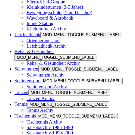
Eltern-Kind-Gruppe
Kleinkinderturnen (3-5 Jahre)
Bewegungsschule ( 5 und 6 Jahre)
Waveboard & Akrobatik
Inline-Skating
Kinderturnen Archiv
Leichtathletik
MOD_MENU_TOGGLE_SUBMENU_LABEL
Orientierungslauf
Leichtathletik Archiv
Reha- & Gesundheit
MOD_MENU_TOGGLE_SUBMENU_LABEL
Reha- & Gesundheit Archiv
Schwimmen
MOD_MENU_TOGGLE_SUBMENU_LABEL
Schwimmen Archiv
Seniorensport
MOD_MENU_TOGGLE_SUBMENU_LABEL
Seniorensport Archiv
Tanzen
MOD_MENU_TOGGLE_SUBMENU_LABEL
Tanzen Archiv
Tennis
MOD_MENU_TOGGLE_SUBMENU_LABEL
Tennis Archiv
Tischtennis
MOD_MENU_TOGGLE_SUBMENU_LABEL
Tischtennis Archiv
Saisonarchiv 1985-1990
Saisonarchiv 1990-2000