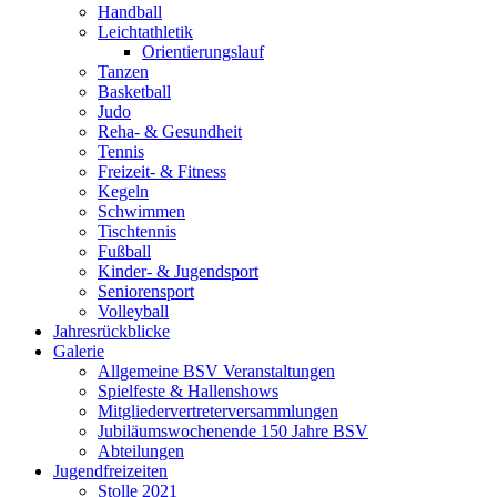
Handball
Leichtathletik
Orientierungslauf
Tanzen
Basketball
Judo
Reha- & Gesundheit
Tennis
Freizeit- & Fitness
Kegeln
Schwimmen
Tischtennis
Fußball
Kinder- & Jugendsport
Seniorensport
Volleyball
Jahresrückblicke
Galerie
Allgemeine BSV Veranstaltungen
Spielfeste & Hallenshows
Mitgliedervertreterversammlungen
Jubiläumswochenende 150 Jahre BSV
Abteilungen
Jugendfreizeiten
Stolle 2021