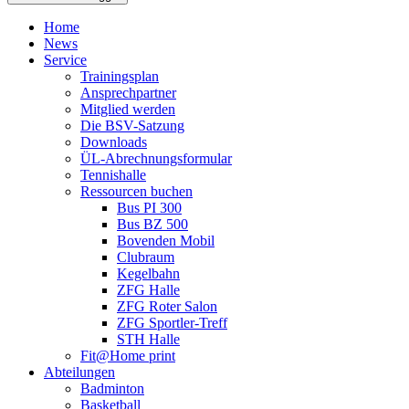
Home
News
Service
Trainingsplan
Ansprechpartner
Mitglied werden
Die BSV-Satzung
Downloads
ÜL-Abrechnungsformular
Tennishalle
Ressourcen buchen
Bus PI 300
Bus BZ 500
Bovenden Mobil
Clubraum
Kegelbahn
ZFG Halle
ZFG Roter Salon
ZFG Sportler-Treff
STH Halle
Fit@Home print
Abteilungen
Badminton
Basketball