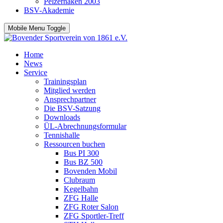
Pelzerhaken 2003
BSV-Akademie
Mobile Menu Toggle
Home
News
Service
Trainingsplan
Mitglied werden
Ansprechpartner
Die BSV-Satzung
Downloads
ÜL-Abrechnungsformular
Tennishalle
Ressourcen buchen
Bus PI 300
Bus BZ 500
Bovenden Mobil
Clubraum
Kegelbahn
ZFG Halle
ZFG Roter Salon
ZFG Sportler-Treff