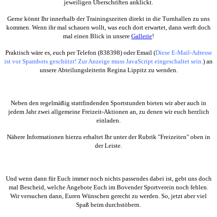
jeweiligen Überschriften anklickt.
Gerne könnt Ihr innerhalb der Trainingszeiten direkt in die Turnhallen zu uns
kommen. Wenn ihr mal schauen wollt, was euch dort erwartet, dann werft doch
mal einen Blick in unsere
Gallerie
!
Praktisch wäre es, euch per Telefon (838398) oder Email (
Diese E-Mail-Adresse
ist vor Spambots geschützt! Zur Anzeige muss JavaScript eingeschaltet sein.
) an
unsere Abteilungsleiterin Regina Lippitz zu wenden.
Neben den regelmäßig stattfindenden Sportstunden bieten wir aber auch in
jedem Jahr zwei allgemeine Freizeit-Aktionen an, zu denen wir euch herzlich
einladen.
Nähere Informationen hierzu erhaltet Ihr unter der Rubrik "Freizeiten" oben in
der Leiste.
Und wenn dann für Euch immer noch nichts passendes dabei ist, gebt uns doch
mal Bescheid, welche Angebote Euch im Bovender Sportverein noch fehlen.
Wir versuchen dann, Euren Wünschen gerecht zu werden. So, jetzt aber viel
Spaß beim durchstöbern.