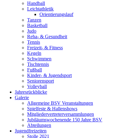
Handball
Leichtathletik
Orientierungslauf
Tanzen
Basketball
Judo
Reha- & Gesundheit
Tennis
Freizeit- & Fitness
Kegeln
Schwimmen
Tischtennis
Fußball
Kinder- & Jugendsport
Seniorensport
Volleyball
Jahresrückblicke
Galerie
Allgemeine BSV Veranstaltungen
Spielfeste & Hallenshows
Mitgliedervertreterversammlungen
Jubiläumswochenende 150 Jahre BSV
Abteilungen
Jugendfreizeiten
Stolle 2021