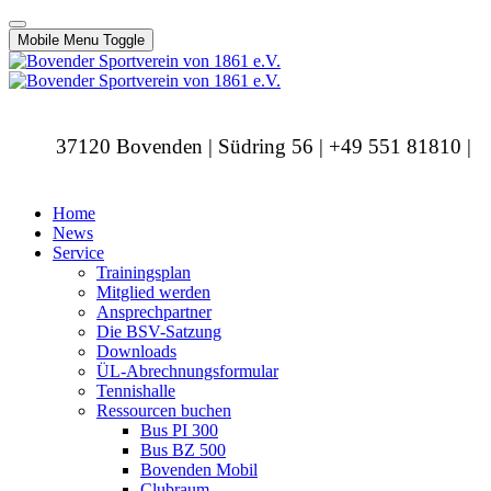
Mobile Menu Toggle
37120 Bovenden | Südring 56 | +49 551 81810 |
info@bovendersv.de
Home
News
Service
Trainingsplan
Mitglied werden
Ansprechpartner
Die BSV-Satzung
Downloads
ÜL-Abrechnungsformular
Tennishalle
Ressourcen buchen
Bus PI 300
Bus BZ 500
Bovenden Mobil
Clubraum