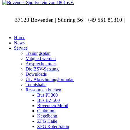
37120 Bovenden | Südring 56 | +49 551 81810 |
info@bovendersv.de
Home
News
Service
Trainingsplan
Mitglied werden
Ansprechpartner
Die BSV-Satzung
Downloads
ÜL-Abrechnungsformular
Tennishalle
Ressourcen buchen
Bus PI 300
Bus BZ 500
Bovenden Mobil
Clubraum
Kegelbahn
ZFG Halle
ZFG Roter Salon