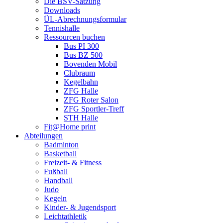
Die BSV-Satzung
Downloads
ÜL-Abrechnungsformular
Tennishalle
Ressourcen buchen
Bus PI 300
Bus BZ 500
Bovenden Mobil
Clubraum
Kegelbahn
ZFG Halle
ZFG Roter Salon
ZFG Sportler-Treff
STH Halle
Fit@Home print
Abteilungen
Badminton
Basketball
Freizeit- & Fitness
Fußball
Handball
Judo
Kegeln
Kinder- & Jugendsport
Leichtathletik