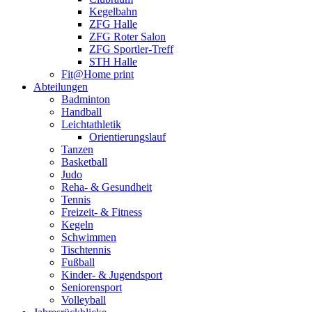
Kegelbahn
ZFG Halle
ZFG Roter Salon
ZFG Sportler-Treff
STH Halle
Fit@Home print
Abteilungen
Badminton
Handball
Leichtathletik
Orientierungslauf
Tanzen
Basketball
Judo
Reha- & Gesundheit
Tennis
Freizeit- & Fitness
Kegeln
Schwimmen
Tischtennis
Fußball
Kinder- & Jugendsport
Seniorensport
Volleyball