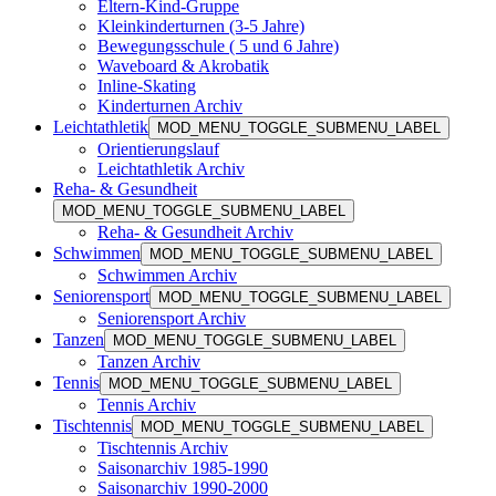
Eltern-Kind-Gruppe
Kleinkinderturnen (3-5 Jahre)
Bewegungsschule ( 5 und 6 Jahre)
Waveboard & Akrobatik
Inline-Skating
Kinderturnen Archiv
Leichtathletik
MOD_MENU_TOGGLE_SUBMENU_LABEL
Orientierungslauf
Leichtathletik Archiv
Reha- & Gesundheit
MOD_MENU_TOGGLE_SUBMENU_LABEL
Reha- & Gesundheit Archiv
Schwimmen
MOD_MENU_TOGGLE_SUBMENU_LABEL
Schwimmen Archiv
Seniorensport
MOD_MENU_TOGGLE_SUBMENU_LABEL
Seniorensport Archiv
Tanzen
MOD_MENU_TOGGLE_SUBMENU_LABEL
Tanzen Archiv
Tennis
MOD_MENU_TOGGLE_SUBMENU_LABEL
Tennis Archiv
Tischtennis
MOD_MENU_TOGGLE_SUBMENU_LABEL
Tischtennis Archiv
Saisonarchiv 1985-1990
Saisonarchiv 1990-2000