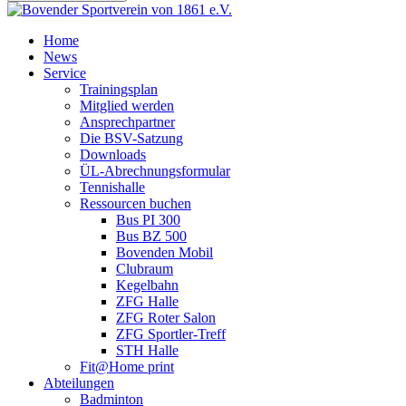
Home
News
Service
Trainingsplan
Mitglied werden
Ansprechpartner
Die BSV-Satzung
Downloads
ÜL-Abrechnungsformular
Tennishalle
Ressourcen buchen
Bus PI 300
Bus BZ 500
Bovenden Mobil
Clubraum
Kegelbahn
ZFG Halle
ZFG Roter Salon
ZFG Sportler-Treff
STH Halle
Fit@Home print
Abteilungen
Badminton