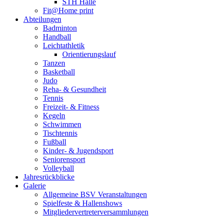
STH Halle
Fit@Home print
Abteilungen
Badminton
Handball
Leichtathletik
Orientierungslauf
Tanzen
Basketball
Judo
Reha- & Gesundheit
Tennis
Freizeit- & Fitness
Kegeln
Schwimmen
Tischtennis
Fußball
Kinder- & Jugendsport
Seniorensport
Volleyball
Jahresrückblicke
Galerie
Allgemeine BSV Veranstaltungen
Spielfeste & Hallenshows
Mitgliedervertreterversammlungen