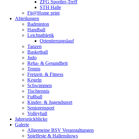
ZFG Sportler-Treff
STH Halle
Fit@Home print
Abteilungen
Badminton
Handball
Leichtathletik
Orientierungslauf
Tanzen
Basketball
Judo
Reha- & Gesundheit
Tennis
Freizeit- & Fitness
Kegeln
Schwimmen
Tischtennis
Fußball
Kinder- & Jugendsport
Seniorensport
Volleyball
Jahresrückblicke
Galerie
Allgemeine BSV Veranstaltungen
Spielfeste & Hallenshows