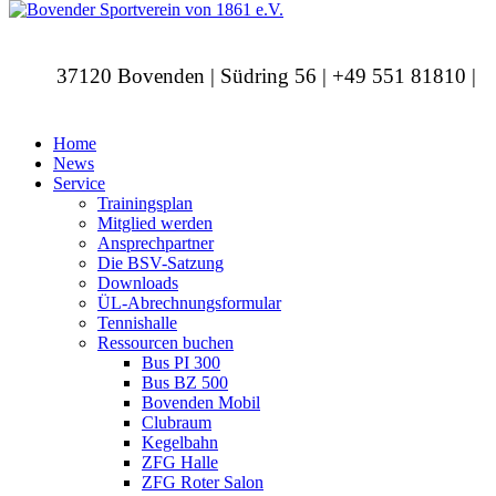
37120 Bovenden | Südring 56 | +49 551 81810 |
info@bovendersv.de
Home
News
Service
Trainingsplan
Mitglied werden
Ansprechpartner
Die BSV-Satzung
Downloads
ÜL-Abrechnungsformular
Tennishalle
Ressourcen buchen
Bus PI 300
Bus BZ 500
Bovenden Mobil
Clubraum
Kegelbahn
ZFG Halle
ZFG Roter Salon