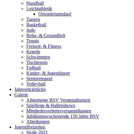
Handball
Leichtathletik
Orientierungslauf
Tanzen
Basketball
Judo
Reha- & Gesundheit
Tennis
Freizeit- & Fitness
Kegeln
Schwimmen
Tischtennis
Fußball
Kinder- & Jugendsport
Seniorensport
Volleyball
Jahresrückblicke
Galerie
Allgemeine BSV Veranstaltungen
Spielfeste & Hallenshows
Mitgliedervertreterversammlungen
Jubiläumswochenende 150 Jahre BSV
Abteilungen
Jugendfreizeiten
Stolle 2021