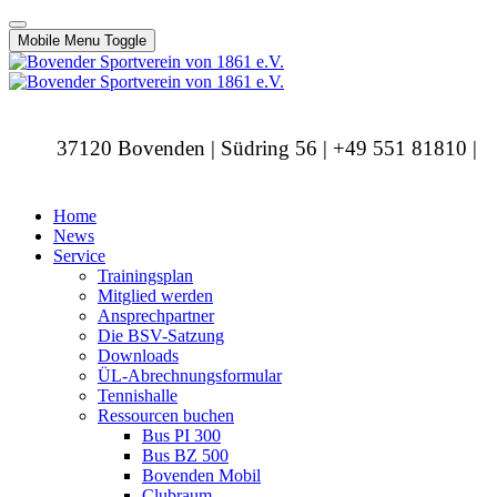
Mobile Menu Toggle
37120 Bovenden | Südring 56 | +49 551 81810 |
info@bovendersv.de
Home
News
Service
Trainingsplan
Mitglied werden
Ansprechpartner
Die BSV-Satzung
Downloads
ÜL-Abrechnungsformular
Tennishalle
Ressourcen buchen
Bus PI 300
Bus BZ 500
Bovenden Mobil
Clubraum