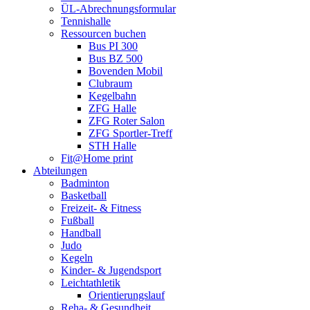
ÜL-Abrechnungsformular
Tennishalle
Ressourcen buchen
Bus PI 300
Bus BZ 500
Bovenden Mobil
Clubraum
Kegelbahn
ZFG Halle
ZFG Roter Salon
ZFG Sportler-Treff
STH Halle
Fit@Home print
Abteilungen
Badminton
Basketball
Freizeit- & Fitness
Fußball
Handball
Judo
Kegeln
Kinder- & Jugendsport
Leichtathletik
Orientierungslauf
Reha- & Gesundheit