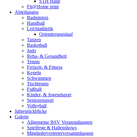
STH Halle
Fit@Home print
Abteilungen
Badminton
Handball
Leichtathletik
Orientierungslauf
Tanzen
Basketball
Judo
Reha- & Gesundheit
Tennis
Freizeit- & Fitness
Kegeln
Schwimmen
Tischtennis
Fußball
Kinder- & Jugendsport
Seniorensport
Volleyball
Jahresrückblicke
Galerie
Allgemeine BSV Veranstaltungen
Spielfeste & Hallenshows
Mitgliedervertreterversammlungen