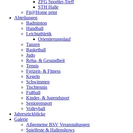
ZFG Sportler-Treff
STH Halle
Fit@Home print
Abteilungen
Badminton
Handball
Leichtathletik
Orientierungslauf
Tanzen
Basketball
Judo
Reha- & Gesundheit
Tennis
Freizeit- & Fitness
Kegeln
Schwimmen
Tischtennis
Fußball
Kinder- & Jugendsport
Seniorensport
Volleyball
Jahresrückblicke
Galerie
Allgemeine BSV Veranstaltungen
Spielfeste & Hallenshows