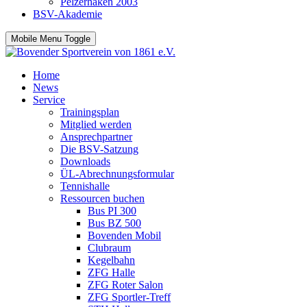
Pelzerhaken 2003
BSV-Akademie
Mobile Menu Toggle
Home
News
Service
Trainingsplan
Mitglied werden
Ansprechpartner
Die BSV-Satzung
Downloads
ÜL-Abrechnungsformular
Tennishalle
Ressourcen buchen
Bus PI 300
Bus BZ 500
Bovenden Mobil
Clubraum
Kegelbahn
ZFG Halle
ZFG Roter Salon
ZFG Sportler-Treff