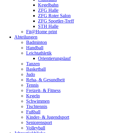
Kegelbahn
ZFG Halle
ZFG Roter Salon
ZFG Sportler-Treff
STH Halle
Fit@Home print
Abteilungen
Badminton
Handball
Leichtathletik
Orientierungslauf
Tanzen
Basketball
Judo
Reha- & Gesundheit
Tennis
Freizeit- & Fitness
Kegeln
Schwimmen
Tischtennis
Fußball
Kinder- & Jugendsport
Seniorensport
Volleyball