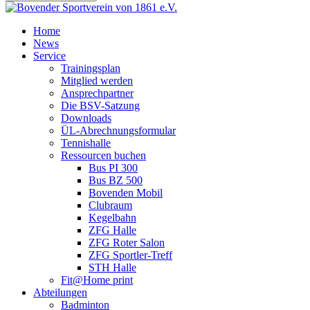
Home
News
Service
Trainingsplan
Mitglied werden
Ansprechpartner
Die BSV-Satzung
Downloads
ÜL-Abrechnungsformular
Tennishalle
Ressourcen buchen
Bus PI 300
Bus BZ 500
Bovenden Mobil
Clubraum
Kegelbahn
ZFG Halle
ZFG Roter Salon
ZFG Sportler-Treff
STH Halle
Fit@Home print
Abteilungen
Badminton