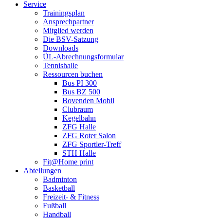
Service
Trainingsplan
Ansprechpartner
Mitglied werden
Die BSV-Satzung
Downloads
ÜL-Abrechnungsformular
Tennishalle
Ressourcen buchen
Bus PI 300
Bus BZ 500
Bovenden Mobil
Clubraum
Kegelbahn
ZFG Halle
ZFG Roter Salon
ZFG Sportler-Treff
STH Halle
Fit@Home print
Abteilungen
Badminton
Basketball
Freizeit- & Fitness
Fußball
Handball