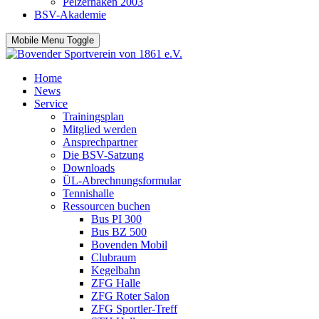
Pelzerhaken 2003
BSV-Akademie
Mobile Menu Toggle
Home
News
Service
Trainingsplan
Mitglied werden
Ansprechpartner
Die BSV-Satzung
Downloads
ÜL-Abrechnungsformular
Tennishalle
Ressourcen buchen
Bus PI 300
Bus BZ 500
Bovenden Mobil
Clubraum
Kegelbahn
ZFG Halle
ZFG Roter Salon
ZFG Sportler-Treff