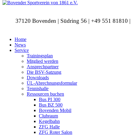
37120 Bovenden | Südring 56 | +49 551 81810 |
info@bovendersv.de
Home
News
Service
Trainingsplan
Mitglied werden
Ansprechpartner
Die BSV-Satzung
Downloads
ÜL-Abrechnungsformular
Tennishalle
Ressourcen buchen
Bus PI 300
Bus BZ 500
Bovenden Mobil
Clubraum
Kegelbahn
ZFG Halle
ZFG Roter Salon