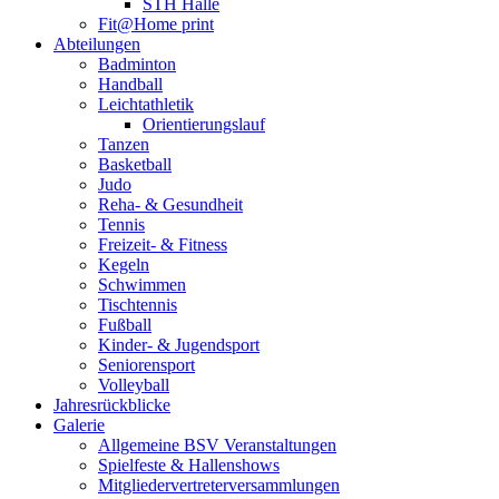
STH Halle
Fit@Home print
Abteilungen
Badminton
Handball
Leichtathletik
Orientierungslauf
Tanzen
Basketball
Judo
Reha- & Gesundheit
Tennis
Freizeit- & Fitness
Kegeln
Schwimmen
Tischtennis
Fußball
Kinder- & Jugendsport
Seniorensport
Volleyball
Jahresrückblicke
Galerie
Allgemeine BSV Veranstaltungen
Spielfeste & Hallenshows
Mitgliedervertreterversammlungen