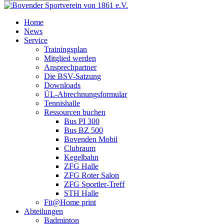
Home
News
Service
Trainingsplan
Mitglied werden
Ansprechpartner
Die BSV-Satzung
Downloads
ÜL-Abrechnungsformular
Tennishalle
Ressourcen buchen
Bus PI 300
Bus BZ 500
Bovenden Mobil
Clubraum
Kegelbahn
ZFG Halle
ZFG Roter Salon
ZFG Sportler-Treff
STH Halle
Fit@Home print
Abteilungen
Badminton