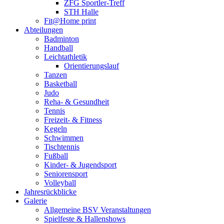
ZFG Sportler-Treff
STH Halle
Fit@Home print
Abteilungen
Badminton
Handball
Leichtathletik
Orientierungslauf
Tanzen
Basketball
Judo
Reha- & Gesundheit
Tennis
Freizeit- & Fitness
Kegeln
Schwimmen
Tischtennis
Fußball
Kinder- & Jugendsport
Seniorensport
Volleyball
Jahresrückblicke
Galerie
Allgemeine BSV Veranstaltungen
Spielfeste & Hallenshows