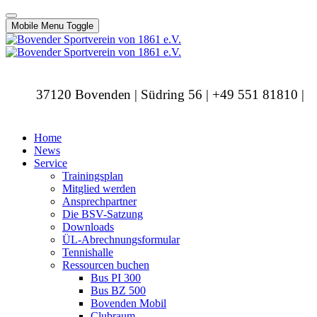
Mobile Menu Toggle
37120 Bovenden | Südring 56 | +49 551 81810 |
info@bovendersv.de
Home
News
Service
Trainingsplan
Mitglied werden
Ansprechpartner
Die BSV-Satzung
Downloads
ÜL-Abrechnungsformular
Tennishalle
Ressourcen buchen
Bus PI 300
Bus BZ 500
Bovenden Mobil
Clubraum