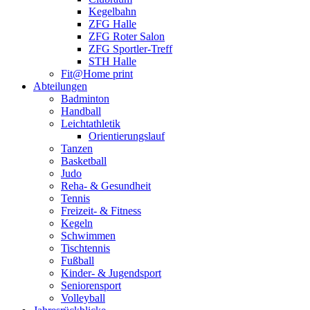
Kegelbahn
ZFG Halle
ZFG Roter Salon
ZFG Sportler-Treff
STH Halle
Fit@Home print
Abteilungen
Badminton
Handball
Leichtathletik
Orientierungslauf
Tanzen
Basketball
Judo
Reha- & Gesundheit
Tennis
Freizeit- & Fitness
Kegeln
Schwimmen
Tischtennis
Fußball
Kinder- & Jugendsport
Seniorensport
Volleyball