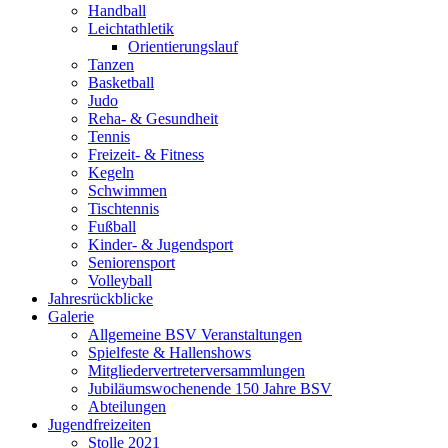
Handball
Leichtathletik
Orientierungslauf
Tanzen
Basketball
Judo
Reha- & Gesundheit
Tennis
Freizeit- & Fitness
Kegeln
Schwimmen
Tischtennis
Fußball
Kinder- & Jugendsport
Seniorensport
Volleyball
Jahresrückblicke
Galerie
Allgemeine BSV Veranstaltungen
Spielfeste & Hallenshows
Mitgliedervertreterversammlungen
Jubiläumswochenende 150 Jahre BSV
Abteilungen
Jugendfreizeiten
Stolle 2021