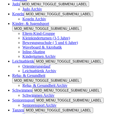
Judo
MOD_MENU_TOGGLE_SUBMENU_LABEL
Judo Archiv
Kegeln
MOD_MENU_TOGGLE_SUBMENU_LABEL
Kegeln Archiv
Kinder- & Jugendsport
MOD_MENU_TOGGLE_SUBMENU_LABEL
Eltern-Kind-Gruppe
Kleinkinderturnen (3-5 Jahre)
Bewegungsschule ( 5 und 6 Jahre)
Waveboard & Akrobatik
Inline-Skating
Kinderturnen Archiv
Leichtathletik
MOD_MENU_TOGGLE_SUBMENU_LABEL
Orientierungslauf
Leichtathletik Archiv
Reha- & Gesundheit
MOD_MENU_TOGGLE_SUBMENU_LABEL
Reha- & Gesundheit Archiv
Schwimmen
MOD_MENU_TOGGLE_SUBMENU_LABEL
Schwimmen Archiv
Seniorensport
MOD_MENU_TOGGLE_SUBMENU_LABEL
Seniorensport Archiv
Tanzen
MOD_MENU_TOGGLE_SUBMENU_LABEL