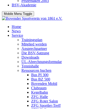
Pelzerhaken 2003
BSV-Akademie
Mobile Menu Toggle
Home
News
Service
Trainingsplan
Mitglied werden
Ansprechpartner
Die BSV-Satzung
Downloads
ÜL-Abrechnungsformular
Tennishalle
Ressourcen buchen
Bus PI 300
Bus BZ 500
Bovenden Mobil
Clubraum
Kegelbahn
ZFG Halle
ZFG Roter Salon
ZFG Sportler-Treff