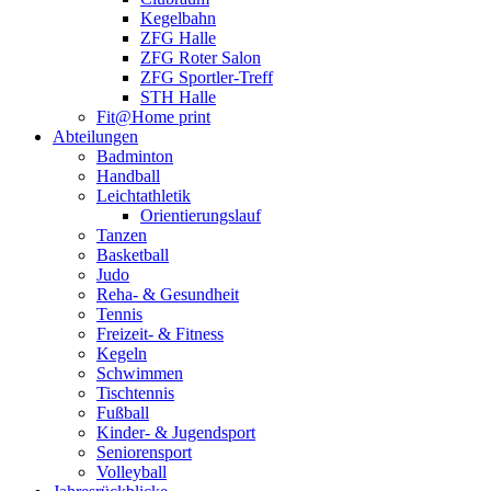
Kegelbahn
ZFG Halle
ZFG Roter Salon
ZFG Sportler-Treff
STH Halle
Fit@Home print
Abteilungen
Badminton
Handball
Leichtathletik
Orientierungslauf
Tanzen
Basketball
Judo
Reha- & Gesundheit
Tennis
Freizeit- & Fitness
Kegeln
Schwimmen
Tischtennis
Fußball
Kinder- & Jugendsport
Seniorensport
Volleyball