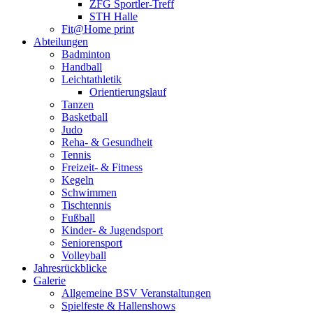
ZFG Sportler-Treff
STH Halle
Fit@Home print
Abteilungen
Badminton
Handball
Leichtathletik
Orientierungslauf
Tanzen
Basketball
Judo
Reha- & Gesundheit
Tennis
Freizeit- & Fitness
Kegeln
Schwimmen
Tischtennis
Fußball
Kinder- & Jugendsport
Seniorensport
Volleyball
Jahresrückblicke
Galerie
Allgemeine BSV Veranstaltungen
Spielfeste & Hallenshows