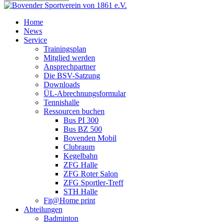
Home
News
Service
Trainingsplan
Mitglied werden
Ansprechpartner
Die BSV-Satzung
Downloads
ÜL-Abrechnungsformular
Tennishalle
Ressourcen buchen
Bus PI 300
Bus BZ 500
Bovenden Mobil
Clubraum
Kegelbahn
ZFG Halle
ZFG Roter Salon
ZFG Sportler-Treff
STH Halle
Fit@Home print
Abteilungen
Badminton