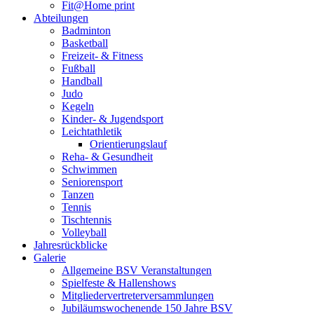
Fit@Home print
Abteilungen
Badminton
Basketball
Freizeit- & Fitness
Fußball
Handball
Judo
Kegeln
Kinder- & Jugendsport
Leichtathletik
Orientierungslauf
Reha- & Gesundheit
Schwimmen
Seniorensport
Tanzen
Tennis
Tischtennis
Volleyball
Jahresrückblicke
Galerie
Allgemeine BSV Veranstaltungen
Spielfeste & Hallenshows
Mitgliedervertreterversammlungen
Jubiläumswochenende 150 Jahre BSV