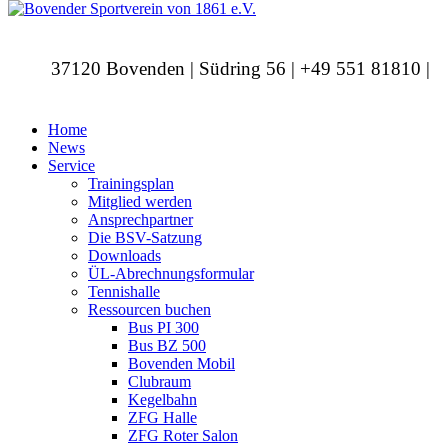
37120 Bovenden | Südring 56 | +49 551 81810 |
info@bovendersv.de
Home
News
Service
Trainingsplan
Mitglied werden
Ansprechpartner
Die BSV-Satzung
Downloads
ÜL-Abrechnungsformular
Tennishalle
Ressourcen buchen
Bus PI 300
Bus BZ 500
Bovenden Mobil
Clubraum
Kegelbahn
ZFG Halle
ZFG Roter Salon