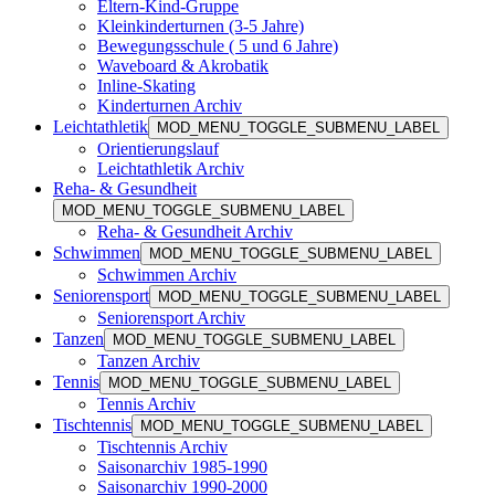
Eltern-Kind-Gruppe
Kleinkinderturnen (3-5 Jahre)
Bewegungsschule ( 5 und 6 Jahre)
Waveboard & Akrobatik
Inline-Skating
Kinderturnen Archiv
Leichtathletik
MOD_MENU_TOGGLE_SUBMENU_LABEL
Orientierungslauf
Leichtathletik Archiv
Reha- & Gesundheit
MOD_MENU_TOGGLE_SUBMENU_LABEL
Reha- & Gesundheit Archiv
Schwimmen
MOD_MENU_TOGGLE_SUBMENU_LABEL
Schwimmen Archiv
Seniorensport
MOD_MENU_TOGGLE_SUBMENU_LABEL
Seniorensport Archiv
Tanzen
MOD_MENU_TOGGLE_SUBMENU_LABEL
Tanzen Archiv
Tennis
MOD_MENU_TOGGLE_SUBMENU_LABEL
Tennis Archiv
Tischtennis
MOD_MENU_TOGGLE_SUBMENU_LABEL
Tischtennis Archiv
Saisonarchiv 1985-1990
Saisonarchiv 1990-2000