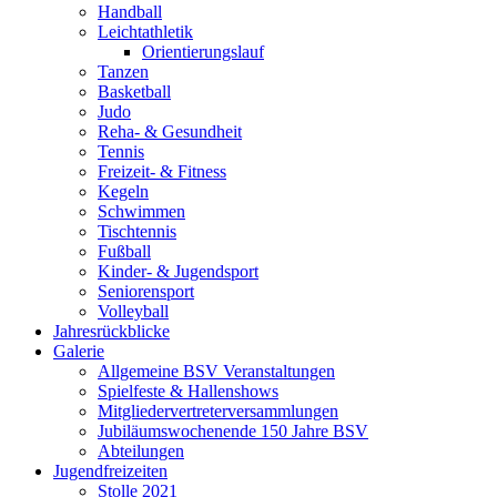
Handball
Leichtathletik
Orientierungslauf
Tanzen
Basketball
Judo
Reha- & Gesundheit
Tennis
Freizeit- & Fitness
Kegeln
Schwimmen
Tischtennis
Fußball
Kinder- & Jugendsport
Seniorensport
Volleyball
Jahresrückblicke
Galerie
Allgemeine BSV Veranstaltungen
Spielfeste & Hallenshows
Mitgliedervertreterversammlungen
Jubiläumswochenende 150 Jahre BSV
Abteilungen
Jugendfreizeiten
Stolle 2021