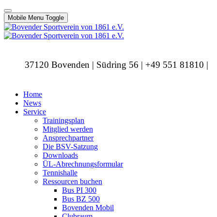
Mobile Menu Toggle
37120 Bovenden | Südring 56 | +49 551 81810 |
info@bovendersv.de
Home
News
Service
Trainingsplan
Mitglied werden
Ansprechpartner
Die BSV-Satzung
Downloads
ÜL-Abrechnungsformular
Tennishalle
Ressourcen buchen
Bus PI 300
Bus BZ 500
Bovenden Mobil
Clubraum