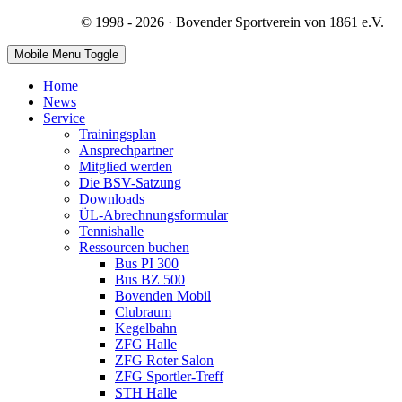
© 1998 - 2026 · Bovender Sportverein von 1861 e.V.
Mobile Menu Toggle
Home
News
Service
Trainingsplan
Ansprechpartner
Mitglied werden
Die BSV-Satzung
Downloads
ÜL-Abrechnungsformular
Tennishalle
Ressourcen buchen
Bus PI 300
Bus BZ 500
Bovenden Mobil
Clubraum
Kegelbahn
ZFG Halle
ZFG Roter Salon
ZFG Sportler-Treff
STH Halle