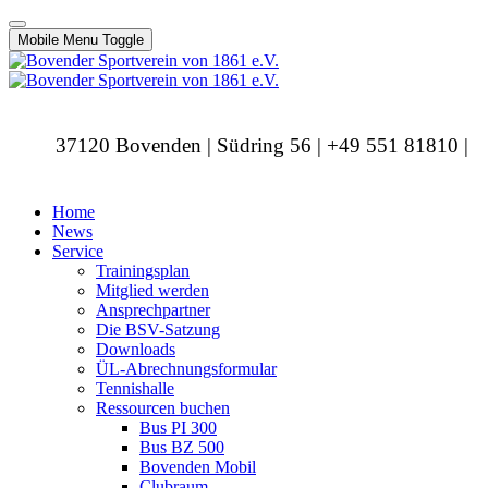
Mobile Menu Toggle
37120 Bovenden | Südring 56 | +49 551 81810 |
info@bovendersv.de
Home
News
Service
Trainingsplan
Mitglied werden
Ansprechpartner
Die BSV-Satzung
Downloads
ÜL-Abrechnungsformular
Tennishalle
Ressourcen buchen
Bus PI 300
Bus BZ 500
Bovenden Mobil
Clubraum