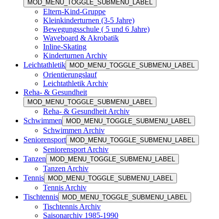
MOD_MENU_TOGGLE_SUBMENU_LABEL
Eltern-Kind-Gruppe
Kleinkinderturnen (3-5 Jahre)
Bewegungsschule ( 5 und 6 Jahre)
Waveboard & Akrobatik
Inline-Skating
Kinderturnen Archiv
Leichtathletik
MOD_MENU_TOGGLE_SUBMENU_LABEL
Orientierungslauf
Leichtathletik Archiv
Reha- & Gesundheit
MOD_MENU_TOGGLE_SUBMENU_LABEL
Reha- & Gesundheit Archiv
Schwimmen
MOD_MENU_TOGGLE_SUBMENU_LABEL
Schwimmen Archiv
Seniorensport
MOD_MENU_TOGGLE_SUBMENU_LABEL
Seniorensport Archiv
Tanzen
MOD_MENU_TOGGLE_SUBMENU_LABEL
Tanzen Archiv
Tennis
MOD_MENU_TOGGLE_SUBMENU_LABEL
Tennis Archiv
Tischtennis
MOD_MENU_TOGGLE_SUBMENU_LABEL
Tischtennis Archiv
Saisonarchiv 1985-1990