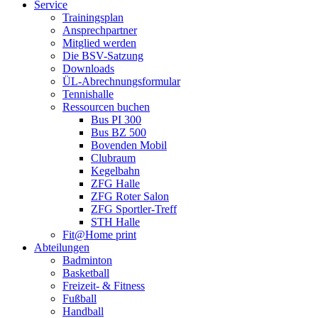
Service
Trainingsplan
Ansprechpartner
Mitglied werden
Die BSV-Satzung
Downloads
ÜL-Abrechnungsformular
Tennishalle
Ressourcen buchen
Bus PI 300
Bus BZ 500
Bovenden Mobil
Clubraum
Kegelbahn
ZFG Halle
ZFG Roter Salon
ZFG Sportler-Treff
STH Halle
Fit@Home print
Abteilungen
Badminton
Basketball
Freizeit- & Fitness
Fußball
Handball