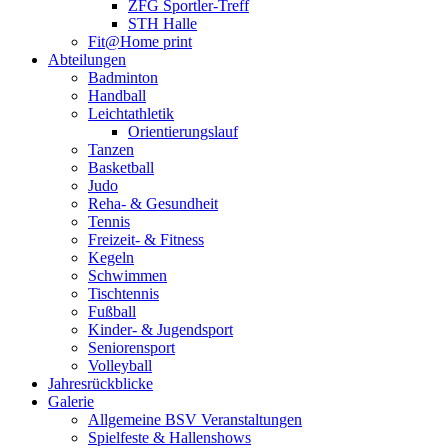
ZFG Sportler-Treff
STH Halle
Fit@Home print
Abteilungen
Badminton
Handball
Leichtathletik
Orientierungslauf
Tanzen
Basketball
Judo
Reha- & Gesundheit
Tennis
Freizeit- & Fitness
Kegeln
Schwimmen
Tischtennis
Fußball
Kinder- & Jugendsport
Seniorensport
Volleyball
Jahresrückblicke
Galerie
Allgemeine BSV Veranstaltungen
Spielfeste & Hallenshows