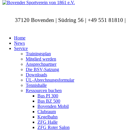
37120 Bovenden | Südring 56 | +49 551 81810 |
info@bovendersv.de
Home
News
Service
Trainingsplan
Mitglied werden
Ansprechpartner
Die BSV-Satzung
Downloads
ÜL-Abrechnungsformular
Tennishalle
Ressourcen buchen
Bus PI 300
Bus BZ 500
Bovenden Mobil
Clubraum
Kegelbahn
ZFG Halle
ZFG Roter Salon