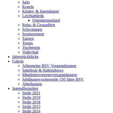
Judo
Kegeln
Kinder- & Jugendsport
Leichtathletik
Orientierungslauf
Reha- & Gesundheit
Schwimmen
Seniorensport
Tanzen
Tennis
Tischtennis
Volleyball
Jahresrückblicke
Galerie
Allgemeine BSV Veranstaltungen
Spielfeste & Hallenshows
Mitgliedervertreterversammlungen
Jubiläumswochenende 150 Jahre BSV
Abteilungen
Jugendfreizeiten
Stolle 2021
Stolle 2019
Stolle 2018
Stolle 2015
Stolle 2014