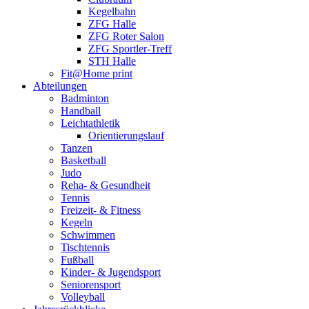
Kegelbahn
ZFG Halle
ZFG Roter Salon
ZFG Sportler-Treff
STH Halle
Fit@Home print
Abteilungen
Badminton
Handball
Leichtathletik
Orientierungslauf
Tanzen
Basketball
Judo
Reha- & Gesundheit
Tennis
Freizeit- & Fitness
Kegeln
Schwimmen
Tischtennis
Fußball
Kinder- & Jugendsport
Seniorensport
Volleyball