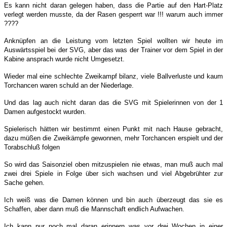
Es kann nicht daran gelegen haben, dass die Partie auf den Hart-Platz
verlegt werden musste, da der Rasen gesperrt war !!! warum auch immer
????
Anknüpfen an die Leistung vom letzten Spiel wollten wir heute im
Auswärtsspiel bei der SVG, aber das was der Trainer vor dem Spiel in der
Kabine ansprach wurde nicht Umgesetzt.
Wieder mal eine schlechte Zweikampf bilanz, viele Ballverluste und kaum
Torchancen waren schuld an der Niederlage.
Und das lag auch nicht daran das die SVG mit Spielerinnen von der 1
Damen aufgestockt wurden.
Spielerisch hätten wir bestimmt einen Punkt mit nach Hause gebracht,
dazu müßen die Zweikämpfe gewonnen, mehr Torchancen erspielt und der
Torabschluß folgen
So wird das Saisonziel oben mitzuspielen nie etwas, man muß auch mal
zwei drei Spiele in Folge über sich wachsen und viel Abgebrühter zur
Sache gehen.
Ich weiß was die Damen können und bin auch überzeugt das sie es
Schaffen, aber dann muß die Mannschaft endlich Aufwachen.
Ich kann nur noch mal daran erinnern was vor drei Wochen in einer