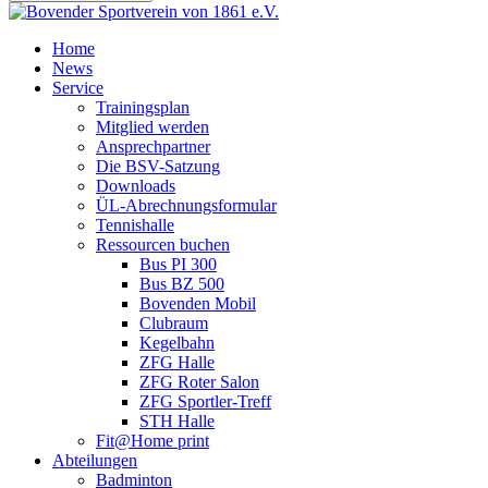
Home
News
Service
Trainingsplan
Mitglied werden
Ansprechpartner
Die BSV-Satzung
Downloads
ÜL-Abrechnungsformular
Tennishalle
Ressourcen buchen
Bus PI 300
Bus BZ 500
Bovenden Mobil
Clubraum
Kegelbahn
ZFG Halle
ZFG Roter Salon
ZFG Sportler-Treff
STH Halle
Fit@Home print
Abteilungen
Badminton