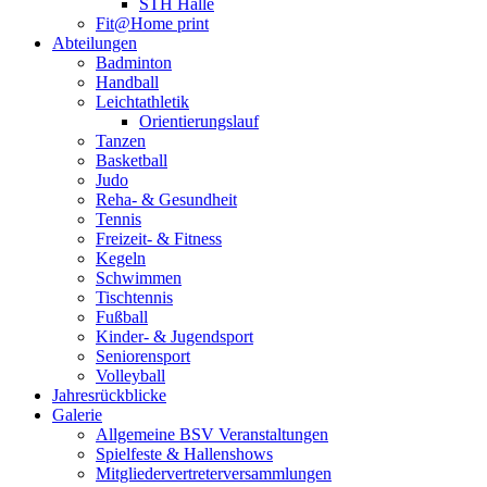
STH Halle
Fit@Home print
Abteilungen
Badminton
Handball
Leichtathletik
Orientierungslauf
Tanzen
Basketball
Judo
Reha- & Gesundheit
Tennis
Freizeit- & Fitness
Kegeln
Schwimmen
Tischtennis
Fußball
Kinder- & Jugendsport
Seniorensport
Volleyball
Jahresrückblicke
Galerie
Allgemeine BSV Veranstaltungen
Spielfeste & Hallenshows
Mitgliedervertreterversammlungen