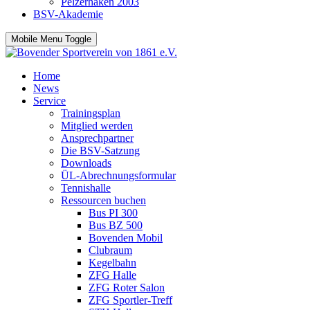
Pelzerhaken 2003
BSV-Akademie
Mobile Menu Toggle
Home
News
Service
Trainingsplan
Mitglied werden
Ansprechpartner
Die BSV-Satzung
Downloads
ÜL-Abrechnungsformular
Tennishalle
Ressourcen buchen
Bus PI 300
Bus BZ 500
Bovenden Mobil
Clubraum
Kegelbahn
ZFG Halle
ZFG Roter Salon
ZFG Sportler-Treff