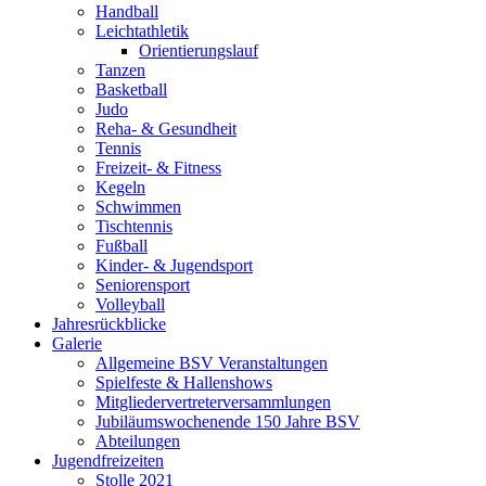
Handball
Leichtathletik
Orientierungslauf
Tanzen
Basketball
Judo
Reha- & Gesundheit
Tennis
Freizeit- & Fitness
Kegeln
Schwimmen
Tischtennis
Fußball
Kinder- & Jugendsport
Seniorensport
Volleyball
Jahresrückblicke
Galerie
Allgemeine BSV Veranstaltungen
Spielfeste & Hallenshows
Mitgliedervertreterversammlungen
Jubiläumswochenende 150 Jahre BSV
Abteilungen
Jugendfreizeiten
Stolle 2021