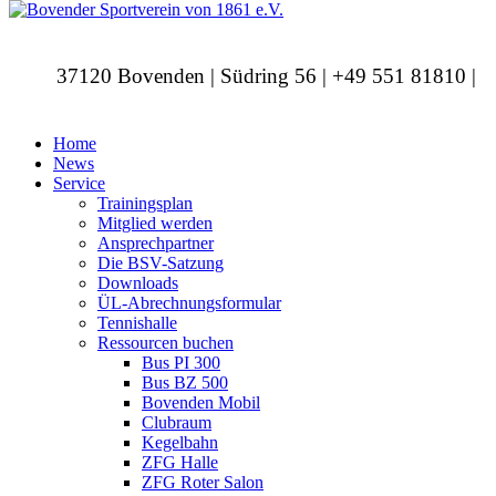
37120 Bovenden | Südring 56 | +49 551 81810 |
info@bovendersv.de
Home
News
Service
Trainingsplan
Mitglied werden
Ansprechpartner
Die BSV-Satzung
Downloads
ÜL-Abrechnungsformular
Tennishalle
Ressourcen buchen
Bus PI 300
Bus BZ 500
Bovenden Mobil
Clubraum
Kegelbahn
ZFG Halle
ZFG Roter Salon