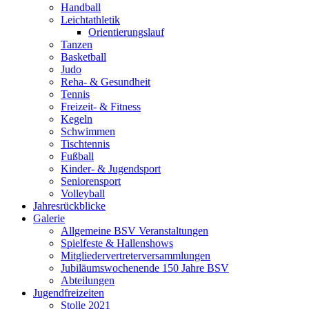
Handball
Leichtathletik
Orientierungslauf
Tanzen
Basketball
Judo
Reha- & Gesundheit
Tennis
Freizeit- & Fitness
Kegeln
Schwimmen
Tischtennis
Fußball
Kinder- & Jugendsport
Seniorensport
Volleyball
Jahresrückblicke
Galerie
Allgemeine BSV Veranstaltungen
Spielfeste & Hallenshows
Mitgliedervertreterversammlungen
Jubiläumswochenende 150 Jahre BSV
Abteilungen
Jugendfreizeiten
Stolle 2021