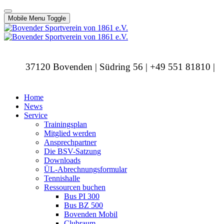
Mobile Menu Toggle
37120 Bovenden | Südring 56 | +49 551 81810 |
info@bovendersv.de
Home
News
Service
Trainingsplan
Mitglied werden
Ansprechpartner
Die BSV-Satzung
Downloads
ÜL-Abrechnungsformular
Tennishalle
Ressourcen buchen
Bus PI 300
Bus BZ 500
Bovenden Mobil
Clubraum