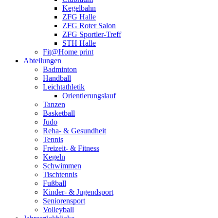
Kegelbahn
ZFG Halle
ZFG Roter Salon
ZFG Sportler-Treff
STH Halle
Fit@Home print
Abteilungen
Badminton
Handball
Leichtathletik
Orientierungslauf
Tanzen
Basketball
Judo
Reha- & Gesundheit
Tennis
Freizeit- & Fitness
Kegeln
Schwimmen
Tischtennis
Fußball
Kinder- & Jugendsport
Seniorensport
Volleyball