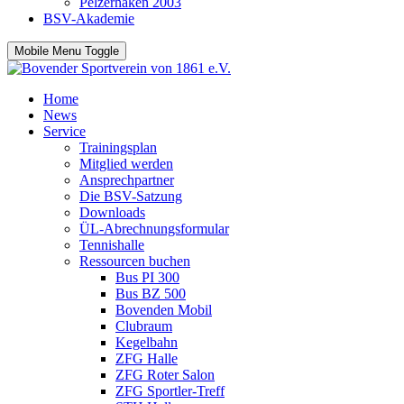
Pelzerhaken 2003
BSV-Akademie
Mobile Menu Toggle
Home
News
Service
Trainingsplan
Mitglied werden
Ansprechpartner
Die BSV-Satzung
Downloads
ÜL-Abrechnungsformular
Tennishalle
Ressourcen buchen
Bus PI 300
Bus BZ 500
Bovenden Mobil
Clubraum
Kegelbahn
ZFG Halle
ZFG Roter Salon
ZFG Sportler-Treff