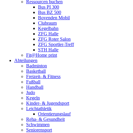
Ressourcen buchen
Bus PI 300
Bus BZ 500
Bovenden Mobil
Clubraum
Kegelbahn
ZFG Halle
ZFG Roter Salon
ZFG Sportler-Treff
STH Halle
Fit@Home print
Abteilungen
Badminton
Basketball
Freizeit- & Fitness
Fußball
Handball
Judo
Kegeln
Kinder- & Jugendsport
Leichtathletik
Orientierungslauf
Reha- & Gesundheit
Schwimmen
Seniorensport