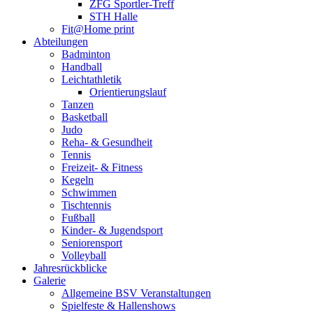
ZFG Sportler-Treff
STH Halle
Fit@Home print
Abteilungen
Badminton
Handball
Leichtathletik
Orientierungslauf
Tanzen
Basketball
Judo
Reha- & Gesundheit
Tennis
Freizeit- & Fitness
Kegeln
Schwimmen
Tischtennis
Fußball
Kinder- & Jugendsport
Seniorensport
Volleyball
Jahresrückblicke
Galerie
Allgemeine BSV Veranstaltungen
Spielfeste & Hallenshows