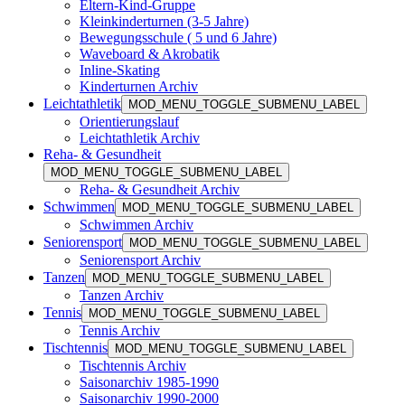
Eltern-Kind-Gruppe
Kleinkinderturnen (3-5 Jahre)
Bewegungsschule ( 5 und 6 Jahre)
Waveboard & Akrobatik
Inline-Skating
Kinderturnen Archiv
Leichtathletik
MOD_MENU_TOGGLE_SUBMENU_LABEL
Orientierungslauf
Leichtathletik Archiv
Reha- & Gesundheit
MOD_MENU_TOGGLE_SUBMENU_LABEL
Reha- & Gesundheit Archiv
Schwimmen
MOD_MENU_TOGGLE_SUBMENU_LABEL
Schwimmen Archiv
Seniorensport
MOD_MENU_TOGGLE_SUBMENU_LABEL
Seniorensport Archiv
Tanzen
MOD_MENU_TOGGLE_SUBMENU_LABEL
Tanzen Archiv
Tennis
MOD_MENU_TOGGLE_SUBMENU_LABEL
Tennis Archiv
Tischtennis
MOD_MENU_TOGGLE_SUBMENU_LABEL
Tischtennis Archiv
Saisonarchiv 1985-1990
Saisonarchiv 1990-2000