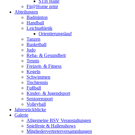
STH Halle
Fit@Home print
Abteilungen
Badminton
Handball
Leichtathletik
Orientierungslauf
Tanzen
Basketball
Judo
Reha- & Gesundheit
Tennis
Freizeit- & Fitness
Kegeln
Schwimmen
Tischtennis
Fußball
Kinder- & Jugendsport
Seniorensport
Volleyball
Jahresrückblicke
Galerie
Allgemeine BSV Veranstaltungen
Spielfeste & Hallenshows
Mitgliedervertreterversammlungen