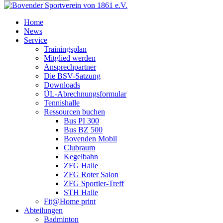
Home
News
Service
Trainingsplan
Mitglied werden
Ansprechpartner
Die BSV-Satzung
Downloads
ÜL-Abrechnungsformular
Tennishalle
Ressourcen buchen
Bus PI 300
Bus BZ 500
Bovenden Mobil
Clubraum
Kegelbahn
ZFG Halle
ZFG Roter Salon
ZFG Sportler-Treff
STH Halle
Fit@Home print
Abteilungen
Badminton