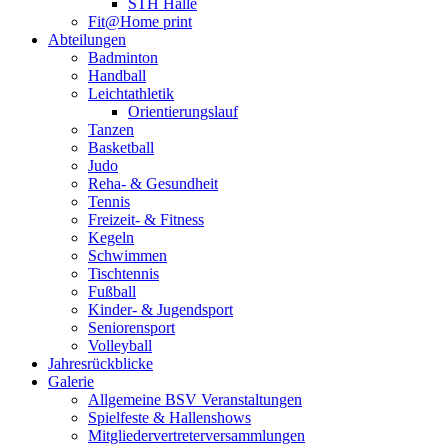
STH Halle
Fit@Home print
Abteilungen
Badminton
Handball
Leichtathletik
Orientierungslauf
Tanzen
Basketball
Judo
Reha- & Gesundheit
Tennis
Freizeit- & Fitness
Kegeln
Schwimmen
Tischtennis
Fußball
Kinder- & Jugendsport
Seniorensport
Volleyball
Jahresrückblicke
Galerie
Allgemeine BSV Veranstaltungen
Spielfeste & Hallenshows
Mitgliedervertreterversammlungen