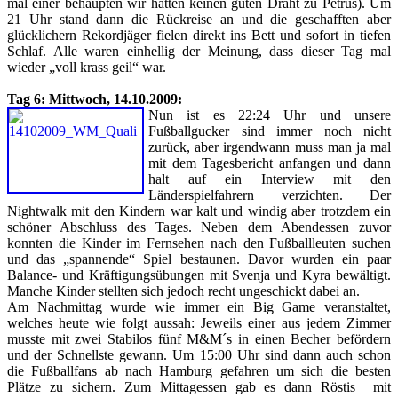
mal einer behaupten wir hätten keinen guten Draht zu Petrus). Um
21 Uhr stand dann die Rückreise an und die geschafften aber
glücklichern Rekordjäger fielen direkt ins Bett und sofort in tiefen
Schlaf. Alle waren einhellig der Meinung, dass dieser Tag mal
wieder „voll krass geil“ war.
Tag 6: Mittwoch, 14.10.2009:
Nun ist es 22:24 Uhr und unsere
Fußballgucker sind immer noch nicht
zurück, aber irgendwann muss man ja mal
mit dem Tagesbericht anfangen und dann
halt auf ein Interview mit den
Länderspielfahrern verzichten. Der
Nightwalk mit den Kindern war kalt und windig aber trotzdem ein
schöner Abschluss des Tages. Neben dem Abendessen zuvor
konnten die Kinder im Fernsehen nach den Fußballleuten suchen
und das „spannende“ Spiel bestaunen. Davor wurden ein paar
Balance- und Kräftigungsübungen mit Svenja und Kyra bewältigt.
Manche Kinder stellten sich jedoch recht ungeschickt dabei an.
Am Nachmittag wurde wie immer ein Big Game veranstaltet,
welches heute wie folgt aussah: Jeweils einer aus jedem Zimmer
musste mit zwei Stabilos fünf M&M´s in einen Becher befördern
und der Schnellste gewann. Um 15:00 Uhr sind dann auch schon
die Fußballfans ab nach Hamburg gefahren um sich die besten
Plätze zu sichern. Zum Mittagessen gab es dann Röstis mit