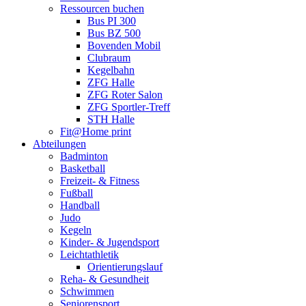
Ressourcen buchen
Bus PI 300
Bus BZ 500
Bovenden Mobil
Clubraum
Kegelbahn
ZFG Halle
ZFG Roter Salon
ZFG Sportler-Treff
STH Halle
Fit@Home print
Abteilungen
Badminton
Basketball
Freizeit- & Fitness
Fußball
Handball
Judo
Kegeln
Kinder- & Jugendsport
Leichtathletik
Orientierungslauf
Reha- & Gesundheit
Schwimmen
Seniorensport