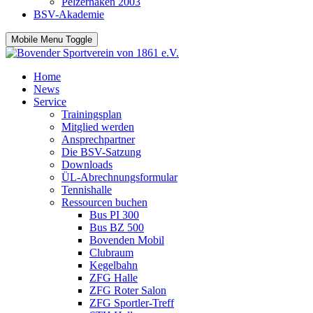
Pelzerhaken 2003
BSV-Akademie
Mobile Menu Toggle
Home
News
Service
Trainingsplan
Mitglied werden
Ansprechpartner
Die BSV-Satzung
Downloads
ÜL-Abrechnungsformular
Tennishalle
Ressourcen buchen
Bus PI 300
Bus BZ 500
Bovenden Mobil
Clubraum
Kegelbahn
ZFG Halle
ZFG Roter Salon
ZFG Sportler-Treff