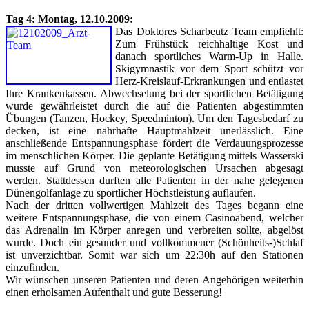
Tag 4: Montag, 12.10.2009:
Das Doktores Scharbeutz Team empfiehlt:
Zum Frühstück reichhaltige Kost und
danach sportliches Warm-Up in Halle.
Skigymnastik vor dem Sport schützt vor
Herz-Kreislauf-Erkrankungen und entlastet
Ihre Krankenkassen. Abwechselung bei der sportlichen Betätigung
wurde gewährleistet durch die auf die Patienten abgestimmten
Übungen (Tanzen, Hockey, Speedminton). Um den Tagesbedarf zu
decken, ist eine nahrhafte Hauptmahlzeit unerlässlich. Eine
anschließende Entspannungsphase fördert die Verdauungsprozesse
im menschlichen Körper. Die geplante Betätigung mittels Wasserski
musste auf Grund von meteorologischen Ursachen abgesagt
werden. Stattdessen durften alle Patienten in der nahe gelegenen
Dünengolfanlage zu sportlicher Höchstleistung auflaufen.
Nach der dritten vollwertigen Mahlzeit des Tages begann eine
weitere Entspannungsphase, die von einem Casinoabend, welcher
das Adrenalin im Körper anregen und verbreiten sollte, abgelöst
wurde. Doch ein gesunder und vollkommener (Schönheits-)Schlaf
ist unverzichtbar. Somit war sich um 22:30h auf den Stationen
einzufinden.
Wir wünschen unseren Patienten und deren Angehörigen weiterhin
einen erholsamen Aufenthalt und gute Besserung!