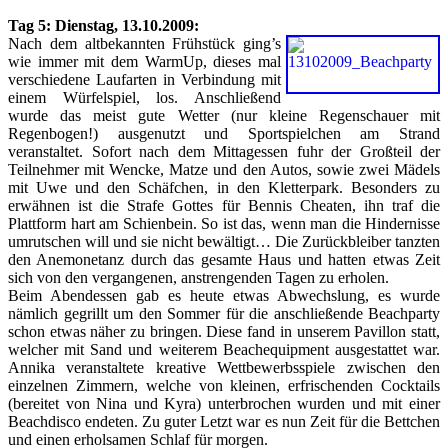
Tag 5: Dienstag, 13.10.2009:
Nach dem altbekannten Frühstück ging’s
wie immer mit dem WarmUp, dieses mal
verschiedene Laufarten in Verbindung mit
einem Würfelspiel, los. Anschließend
wurde das meist gute Wetter (nur kleine Regenschauer mit
Regenbogen!) ausgenutzt und Sportspielchen am Strand
veranstaltet. Sofort nach dem Mittagessen fuhr der Großteil der
Teilnehmer mit Wencke, Matze und den Autos, sowie zwei Mädels
mit Uwe und den Schäfchen, in den Kletterpark. Besonders zu
erwähnen ist die Strafe Gottes für Bennis Cheaten, ihn traf die
Plattform hart am Schienbein. So ist das, wenn man die Hindernisse
umrutschen will und sie nicht bewältigt… Die Zurückbleiber tanzten
den Anemonetanz durch das gesamte Haus und hatten etwas Zeit
sich von den vergangenen, anstrengenden Tagen zu erholen.
Beim Abendessen gab es heute etwas Abwechslung, es wurde
nämlich gegrillt um den Sommer für die anschließende Beachparty
schon etwas näher zu bringen. Diese fand in unserem Pavillon statt,
welcher mit Sand und weiterem Beachequipment ausgestattet war.
Annika veranstaltete kreative Wettbewerbsspiele zwischen den
einzelnen Zimmern, welche von kleinen, erfrischenden Cocktails
(bereitet von Nina und Kyra) unterbrochen wurden und mit einer
Beachdisco endeten. Zu guter Letzt war es nun Zeit für die Bettchen
und einen erholsamen Schlaf für morgen.