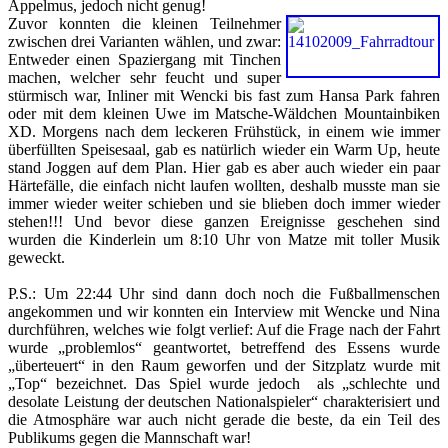
Appelmus, jedoch nicht genug!
Zuvor konnten die kleinen Teilnehmer
zwischen drei Varianten wählen, und zwar:
Entweder einen Spaziergang mit Tinchen
machen, welcher sehr feucht und super
stürmisch war, Inliner mit Wencki bis fast zum Hansa Park fahren
oder mit dem kleinen Uwe im Matsche-Wäldchen Mountainbiken
XD. Morgens nach dem leckeren Frühstück, in einem wie immer
überfüllten Speisesaal, gab es natürlich wieder ein Warm Up, heute
stand Joggen auf dem Plan. Hier gab es aber auch wieder ein paar
Härtefälle, die einfach nicht laufen wollten, deshalb musste man sie
immer wieder weiter schieben und sie blieben doch immer wieder
stehen!!! Und bevor diese ganzen Ereignisse geschehen sind
wurden die Kinderlein um 8:10 Uhr von Matze mit toller Musik
geweckt.
P.S.: Um 22:44 Uhr sind dann doch noch die Fußballmenschen
angekommen und wir konnten ein Interview mit Wencke und Nina
durchführen, welches wie folgt verlief: Auf die Frage nach der Fahrt
wurde „problemlos“ geantwortet, betreffend des Essens wurde
„überteuert“ in den Raum geworfen und der Sitzplatz wurde mit
„Top“ bezeichnet. Das Spiel wurde jedoch als „schlechte und
desolate Leistung der deutschen Nationalspieler“ charakterisiert und
die Atmosphäre war auch nicht gerade die beste, da ein Teil des
Publikums gegen die Mannschaft war!