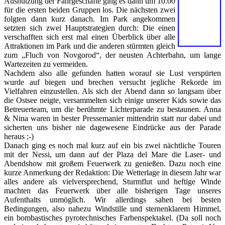
Ausnutzung der Fahrgeschäfte ging es dann um 10.00
für die ersten beiden Gruppen los. Die nächsten zwei
folgten dann kurz danach. Im Park angekommen
setzten sich zwei Hauptstrategien durch: Die einen
verschafften sich erst mal einen Überblick über alle
Attraktionen im Park und die anderen stürmten gleich
zum „Fluch von Novgorod“, der neusten Achterbahn, um lange
Wartezeiten zu vermeiden.
Nachdem also alle gefunden hatten worauf sie Lust verspürten
wurde auf biegen und brechen versucht jegliche Rekorde im
Vielfahren einzustellen. Als sich der Abend dann so langsam über
die Ostsee neigte, versammelten sich einige unserer Kids sowie das
Betreuerteam, um die berühmte Lichterparade zu bestaunen. Anna
& Nina waren in bester Pressemanier mittendrin statt nur dabei und
sicherten uns bisher nie dagewesene Eindrücke aus der Parade
heraus ;-)
Danach ging es noch mal kurz auf ein bis zwei nächtliche Touren
mit der Nessi, um dann auf der Plaza del Mare die Laser- und
Abendshow mit großem Feuerwerk zu genießen. Dazu noch eine
kurze Anmerkung der Redaktion: Die Wetterlage in diesem Jahr war
alles andere als vielversprechend, Sturmflut und heftige Winde
machten das Feuerwerk über alle bisherigen Tage unseres
Aufenthalts unmöglich. Wir allerdings sahen bei besten
Bedingungen, also nahezu Windstille und sternenklarem Himmel,
ein bombastisches pyrotechnisches Farbenspektakel. (Da soll noch