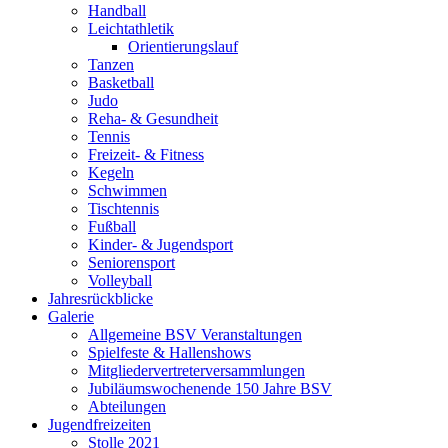
Handball
Leichtathletik
Orientierungslauf
Tanzen
Basketball
Judo
Reha- & Gesundheit
Tennis
Freizeit- & Fitness
Kegeln
Schwimmen
Tischtennis
Fußball
Kinder- & Jugendsport
Seniorensport
Volleyball
Jahresrückblicke
Galerie
Allgemeine BSV Veranstaltungen
Spielfeste & Hallenshows
Mitgliedervertreterversammlungen
Jubiläumswochenende 150 Jahre BSV
Abteilungen
Jugendfreizeiten
Stolle 2021