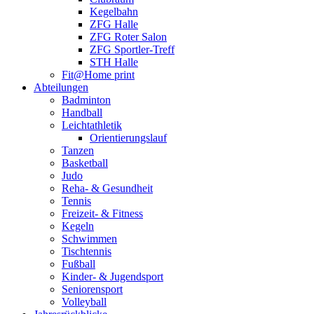
Kegelbahn
ZFG Halle
ZFG Roter Salon
ZFG Sportler-Treff
STH Halle
Fit@Home print
Abteilungen
Badminton
Handball
Leichtathletik
Orientierungslauf
Tanzen
Basketball
Judo
Reha- & Gesundheit
Tennis
Freizeit- & Fitness
Kegeln
Schwimmen
Tischtennis
Fußball
Kinder- & Jugendsport
Seniorensport
Volleyball