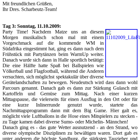
Mit freundlichen Grüßen,
Ihr Dres. Scharbeutz-Team!
Tag 3: Sonntag, 11.10.2009:
Party Time! Nachdem Matze uns an diesem
Morgen musikalisch schon mal mit einem
Vorgeschmack auf die kommende WM in
Südafrika eingestimmt hat, ging es dann nach dem
Frühstück mit Partytänzen beim WarmUp weiter.
Danach wurde sich dann in Halle sportlich betätigt:
Die eine Hälfte hatte Spaß bei Ballspielen wie
Völkerball und Flagfootball, während die Anderen
versuchten, sich möglichst spektakulär über diverse
Gerätelandschaften zu bewegen. Neudeutsch wird dass dann wohl
Parcours genannt. Danach gab es dann zur Stärkung Gulasch mit
Kartoffeln und Gemüse zum Mittag. Nach einer kurzen
Mittagspause, die vielerseits für einen Ausflug in den Ort oder für
eine kurze Inlinerrunde genutzt wurde, startete das
Nachmittagsprogramm dann mit dem Big Game. Hier galt es,
möglicht viele Luftballons in die Hose eines Mitspielers zu stecken -
zu Tage kamen dabei diverse Sumo- oder Michelin- Männchen!
Danach ging es - das gute Wetter ausnutzend - an den Strand, wo
diverse olympische Disziplinen zu bewältigen waren. Dort gab es
unter anderem die höchste Sandburg, die stärksten Tauzieher und