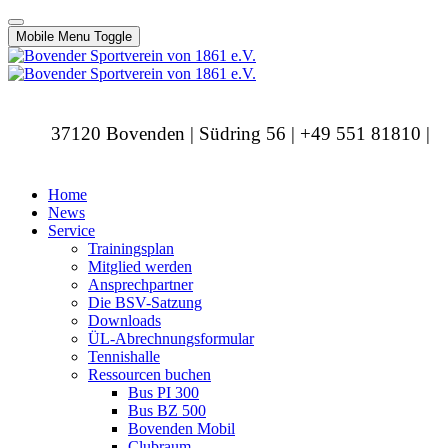
Mobile Menu Toggle
37120 Bovenden | Südring 56 | +49 551 81810 |
info@bovendersv.de
Home
News
Service
Trainingsplan
Mitglied werden
Ansprechpartner
Die BSV-Satzung
Downloads
ÜL-Abrechnungsformular
Tennishalle
Ressourcen buchen
Bus PI 300
Bus BZ 500
Bovenden Mobil
Clubraum