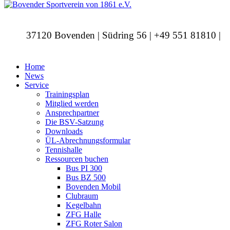
37120 Bovenden | Südring 56 | +49 551 81810 |
info@bovendersv.de
Home
News
Service
Trainingsplan
Mitglied werden
Ansprechpartner
Die BSV-Satzung
Downloads
ÜL-Abrechnungsformular
Tennishalle
Ressourcen buchen
Bus PI 300
Bus BZ 500
Bovenden Mobil
Clubraum
Kegelbahn
ZFG Halle
ZFG Roter Salon