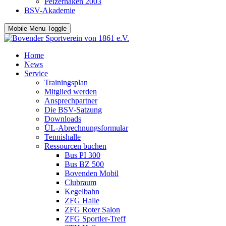
Pelzerhaken 2003
BSV-Akademie
Mobile Menu Toggle
Home
News
Service
Trainingsplan
Mitglied werden
Ansprechpartner
Die BSV-Satzung
Downloads
ÜL-Abrechnungsformular
Tennishalle
Ressourcen buchen
Bus PI 300
Bus BZ 500
Bovenden Mobil
Clubraum
Kegelbahn
ZFG Halle
ZFG Roter Salon
ZFG Sportler-Treff