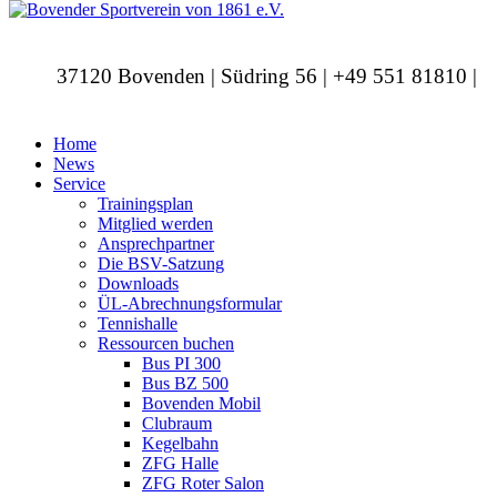
37120 Bovenden | Südring 56 | +49 551 81810 |
info@bovendersv.de
Home
News
Service
Trainingsplan
Mitglied werden
Ansprechpartner
Die BSV-Satzung
Downloads
ÜL-Abrechnungsformular
Tennishalle
Ressourcen buchen
Bus PI 300
Bus BZ 500
Bovenden Mobil
Clubraum
Kegelbahn
ZFG Halle
ZFG Roter Salon