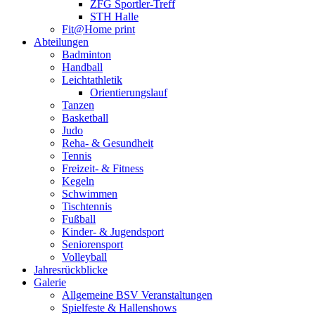
ZFG Sportler-Treff
STH Halle
Fit@Home print
Abteilungen
Badminton
Handball
Leichtathletik
Orientierungslauf
Tanzen
Basketball
Judo
Reha- & Gesundheit
Tennis
Freizeit- & Fitness
Kegeln
Schwimmen
Tischtennis
Fußball
Kinder- & Jugendsport
Seniorensport
Volleyball
Jahresrückblicke
Galerie
Allgemeine BSV Veranstaltungen
Spielfeste & Hallenshows