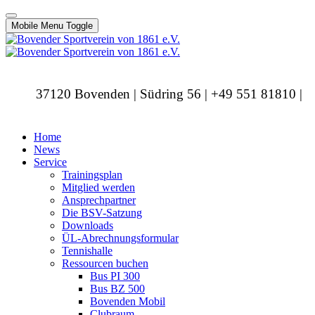
Mobile Menu Toggle
37120 Bovenden | Südring 56 | +49 551 81810 |
info@bovendersv.de
Home
News
Service
Trainingsplan
Mitglied werden
Ansprechpartner
Die BSV-Satzung
Downloads
ÜL-Abrechnungsformular
Tennishalle
Ressourcen buchen
Bus PI 300
Bus BZ 500
Bovenden Mobil
Clubraum