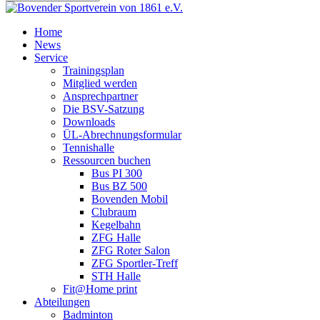
Home
News
Service
Trainingsplan
Mitglied werden
Ansprechpartner
Die BSV-Satzung
Downloads
ÜL-Abrechnungsformular
Tennishalle
Ressourcen buchen
Bus PI 300
Bus BZ 500
Bovenden Mobil
Clubraum
Kegelbahn
ZFG Halle
ZFG Roter Salon
ZFG Sportler-Treff
STH Halle
Fit@Home print
Abteilungen
Badminton