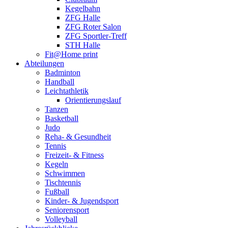
Kegelbahn
ZFG Halle
ZFG Roter Salon
ZFG Sportler-Treff
STH Halle
Fit@Home print
Abteilungen
Badminton
Handball
Leichtathletik
Orientierungslauf
Tanzen
Basketball
Judo
Reha- & Gesundheit
Tennis
Freizeit- & Fitness
Kegeln
Schwimmen
Tischtennis
Fußball
Kinder- & Jugendsport
Seniorensport
Volleyball