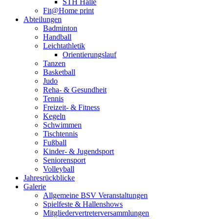
STH Halle
Fit@Home print
Abteilungen
Badminton
Handball
Leichtathletik
Orientierungslauf
Tanzen
Basketball
Judo
Reha- & Gesundheit
Tennis
Freizeit- & Fitness
Kegeln
Schwimmen
Tischtennis
Fußball
Kinder- & Jugendsport
Seniorensport
Volleyball
Jahresrückblicke
Galerie
Allgemeine BSV Veranstaltungen
Spielfeste & Hallenshows
Mitgliedervertreterversammlungen