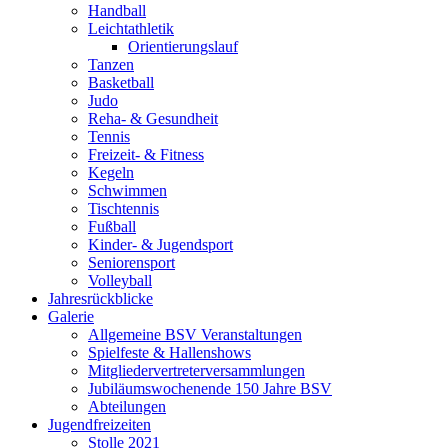
Handball
Leichtathletik
Orientierungslauf
Tanzen
Basketball
Judo
Reha- & Gesundheit
Tennis
Freizeit- & Fitness
Kegeln
Schwimmen
Tischtennis
Fußball
Kinder- & Jugendsport
Seniorensport
Volleyball
Jahresrückblicke
Galerie
Allgemeine BSV Veranstaltungen
Spielfeste & Hallenshows
Mitgliedervertreterversammlungen
Jubiläumswochenende 150 Jahre BSV
Abteilungen
Jugendfreizeiten
Stolle 2021