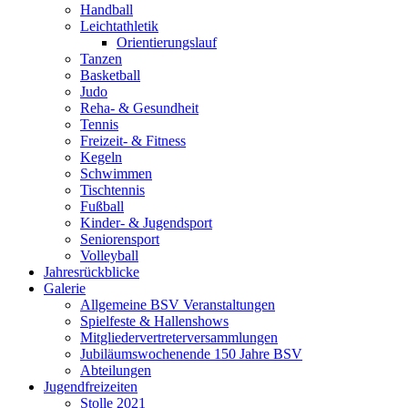
Handball
Leichtathletik
Orientierungslauf
Tanzen
Basketball
Judo
Reha- & Gesundheit
Tennis
Freizeit- & Fitness
Kegeln
Schwimmen
Tischtennis
Fußball
Kinder- & Jugendsport
Seniorensport
Volleyball
Jahresrückblicke
Galerie
Allgemeine BSV Veranstaltungen
Spielfeste & Hallenshows
Mitgliedervertreterversammlungen
Jubiläumswochenende 150 Jahre BSV
Abteilungen
Jugendfreizeiten
Stolle 2021