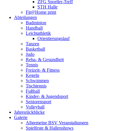
ZFG Sportler-Treff
STH Halle
Fit@Home print
Abteilungen
Badminton
Handball
Leichtathletik
Orientierungslauf
Tanzen
Basketball
Judo
Reha- & Gesundheit
Tennis
Freizeit- & Fitness
Kegeln
Schwimmen
Tischtennis
Fußball
Kinder- & Jugendsport
Seniorensport
Volleyball
Jahresrückblicke
Galerie
Allgemeine BSV Veranstaltungen
Spielfeste & Hallenshows