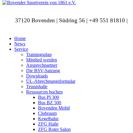
37120 Bovenden | Südring 56 | +49 551 81810 |
info@bovendersv.de
Home
News
Service
Trainingsplan
Mitglied werden
Ansprechpartner
Die BSV-Satzung
Downloads
ÜL-Abrechnungsformular
Tennishalle
Ressourcen buchen
Bus PI 300
Bus BZ 500
Bovenden Mobil
Clubraum
Kegelbahn
ZFG Halle
ZFG Roter Salon