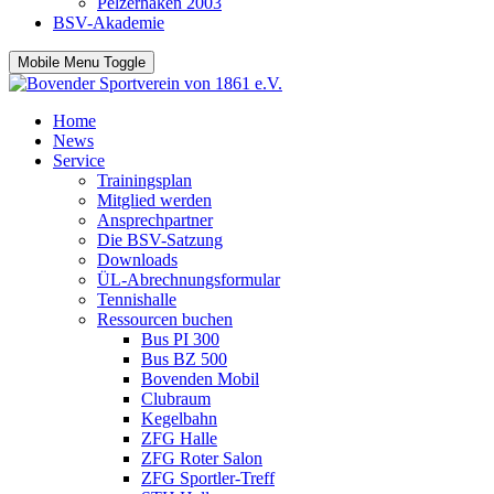
Pelzerhaken 2003
BSV-Akademie
Mobile Menu Toggle
Home
News
Service
Trainingsplan
Mitglied werden
Ansprechpartner
Die BSV-Satzung
Downloads
ÜL-Abrechnungsformular
Tennishalle
Ressourcen buchen
Bus PI 300
Bus BZ 500
Bovenden Mobil
Clubraum
Kegelbahn
ZFG Halle
ZFG Roter Salon
ZFG Sportler-Treff