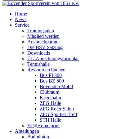
Home
News
Service
Trainingsplan
Mitglied werden
Ansprechpartner
Die BSV-Satzung
Downloads
ÜL-Abrechnungsformular
Tennishalle
Ressourcen buchen
Bus PI 300
Bus BZ 500
Bovenden Mobil
Clubraum
Kegelbahn
ZFG Halle
ZFG Roter Salon
ZFG Sportler-Treff
STH Halle
Fit@Home print
Abteilungen
Badminton