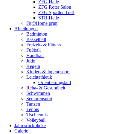
ZFG Halle
ZFG Roter Salon
ZFG Sportler-Treff
STH Halle
Fit@Home print
Abteilungen
Badminton
Basketball
Freizeit- & Fitness
Fußball
Handball
Judo
Kegeln
Kinder- & Jugendsport
Leichtathletik
Orientierungslauf
Reha- & Gesundheit
Schwimmen
Seniorensport
Tanzen
Tennis
Tischtennis
Volleyball
Jahresrückblicke
Galerie