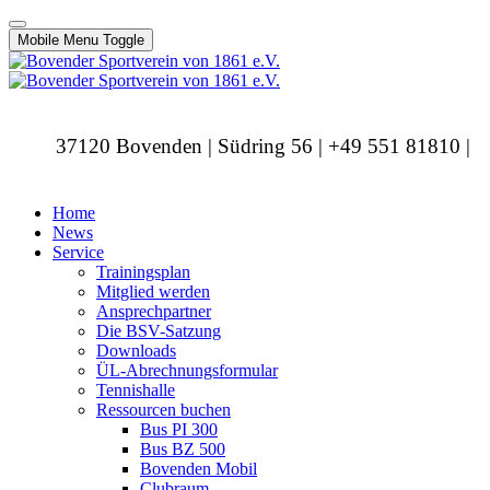
Mobile Menu Toggle
37120 Bovenden | Südring 56 | +49 551 81810 |
info@bovendersv.de
Home
News
Service
Trainingsplan
Mitglied werden
Ansprechpartner
Die BSV-Satzung
Downloads
ÜL-Abrechnungsformular
Tennishalle
Ressourcen buchen
Bus PI 300
Bus BZ 500
Bovenden Mobil
Clubraum