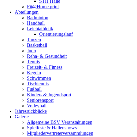
STH Halle
Fit@Home print
Abteilungen
Badminton
Handball
Leichtathletik
Orientierungslauf
Tanzen
Basketball
Judo
Reha- & Gesundheit
Tennis
Freizeit- & Fitness
Kegeln
Schwimmen
Tischtennis
Fußball
Kinder- & Jugendsport
Seniorensport
Volleyball
Jahresrückblicke
Galerie
Allgemeine BSV Veranstaltungen
Spielfeste & Hallenshows
Mitgliedervertreterversammlungen