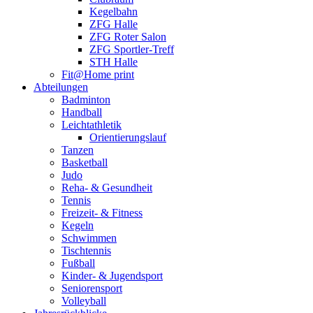
Kegelbahn
ZFG Halle
ZFG Roter Salon
ZFG Sportler-Treff
STH Halle
Fit@Home print
Abteilungen
Badminton
Handball
Leichtathletik
Orientierungslauf
Tanzen
Basketball
Judo
Reha- & Gesundheit
Tennis
Freizeit- & Fitness
Kegeln
Schwimmen
Tischtennis
Fußball
Kinder- & Jugendsport
Seniorensport
Volleyball