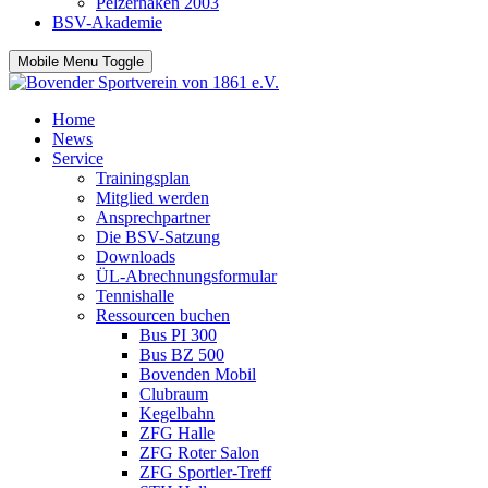
Pelzerhaken 2003
BSV-Akademie
Mobile Menu Toggle
Home
News
Service
Trainingsplan
Mitglied werden
Ansprechpartner
Die BSV-Satzung
Downloads
ÜL-Abrechnungsformular
Tennishalle
Ressourcen buchen
Bus PI 300
Bus BZ 500
Bovenden Mobil
Clubraum
Kegelbahn
ZFG Halle
ZFG Roter Salon
ZFG Sportler-Treff