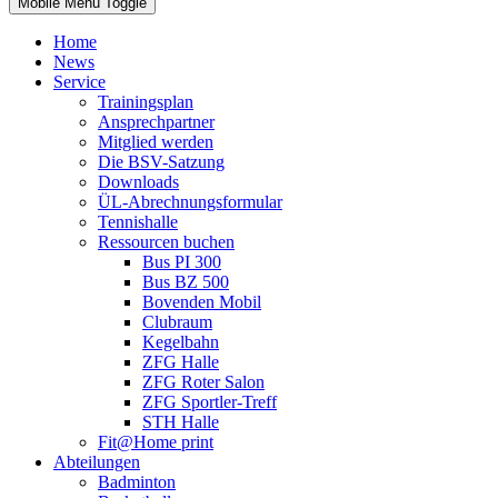
Mobile Menu Toggle
Home
News
Service
Trainingsplan
Ansprechpartner
Mitglied werden
Die BSV-Satzung
Downloads
ÜL-Abrechnungsformular
Tennishalle
Ressourcen buchen
Bus PI 300
Bus BZ 500
Bovenden Mobil
Clubraum
Kegelbahn
ZFG Halle
ZFG Roter Salon
ZFG Sportler-Treff
STH Halle
Fit@Home print
Abteilungen
Badminton