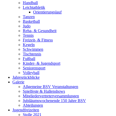
Handball
Leichtathletik
Orientierungslauf
Tanzen
Basketball
Judo
Reha- & Gesundheit
Tennis
Freizeit- & Fitness
Kegeln
Schwimmen
Tischtennis
Fußball
Kinder- & Jugendsport
Seniorensport
Volleyball
Jahresrückblicke
Galerie
Allgemeine BSV Veranstaltungen
Spielfeste & Hallenshows
Mitgliedervertreterversammlungen
Jubiläumswochenende 150 Jahre BSV
Abteilungen
Jugendfreizeiten
Stolle 2021