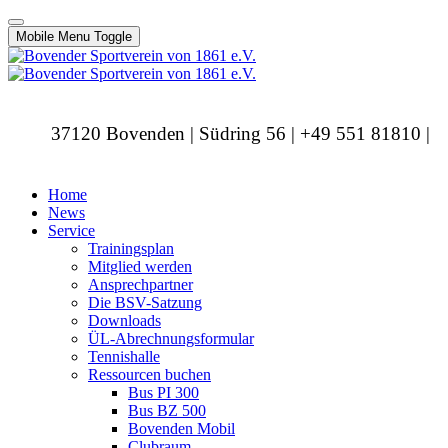
Mobile Menu Toggle
37120 Bovenden | Südring 56 | +49 551 81810 |
info@bovendersv.de
Home
News
Service
Trainingsplan
Mitglied werden
Ansprechpartner
Die BSV-Satzung
Downloads
ÜL-Abrechnungsformular
Tennishalle
Ressourcen buchen
Bus PI 300
Bus BZ 500
Bovenden Mobil
Clubraum