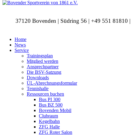
37120 Bovenden | Südring 56 | +49 551 81810 |
info@bovendersv.de
Home
News
Service
Trainingsplan
Mitglied werden
Ansprechpartner
Die BSV-Satzung
Downloads
ÜL-Abrechnungsformular
Tennishalle
Ressourcen buchen
Bus PI 300
Bus BZ 500
Bovenden Mobil
Clubraum
Kegelbahn
ZFG Halle
ZFG Roter Salon