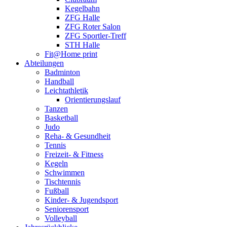
Kegelbahn
ZFG Halle
ZFG Roter Salon
ZFG Sportler-Treff
STH Halle
Fit@Home print
Abteilungen
Badminton
Handball
Leichtathletik
Orientierungslauf
Tanzen
Basketball
Judo
Reha- & Gesundheit
Tennis
Freizeit- & Fitness
Kegeln
Schwimmen
Tischtennis
Fußball
Kinder- & Jugendsport
Seniorensport
Volleyball