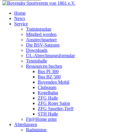
Home
News
Service
Trainingsplan
Mitglied werden
Ansprechpartner
Die BSV-Satzung
Downloads
ÜL-Abrechnungsformular
Tennishalle
Ressourcen buchen
Bus PI 300
Bus BZ 500
Bovenden Mobil
Clubraum
Kegelbahn
ZFG Halle
ZFG Roter Salon
ZFG Sportler-Treff
STH Halle
Fit@Home print
Abteilungen
Badminton