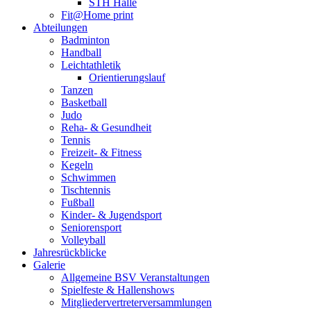
STH Halle
Fit@Home print
Abteilungen
Badminton
Handball
Leichtathletik
Orientierungslauf
Tanzen
Basketball
Judo
Reha- & Gesundheit
Tennis
Freizeit- & Fitness
Kegeln
Schwimmen
Tischtennis
Fußball
Kinder- & Jugendsport
Seniorensport
Volleyball
Jahresrückblicke
Galerie
Allgemeine BSV Veranstaltungen
Spielfeste & Hallenshows
Mitgliedervertreterversammlungen