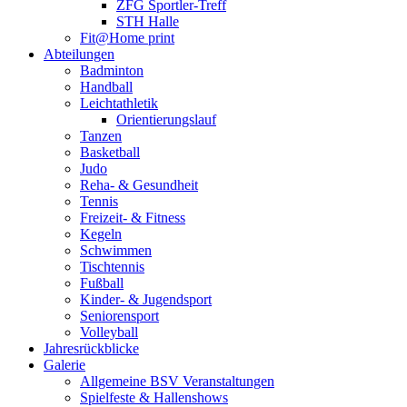
ZFG Sportler-Treff
STH Halle
Fit@Home print
Abteilungen
Badminton
Handball
Leichtathletik
Orientierungslauf
Tanzen
Basketball
Judo
Reha- & Gesundheit
Tennis
Freizeit- & Fitness
Kegeln
Schwimmen
Tischtennis
Fußball
Kinder- & Jugendsport
Seniorensport
Volleyball
Jahresrückblicke
Galerie
Allgemeine BSV Veranstaltungen
Spielfeste & Hallenshows