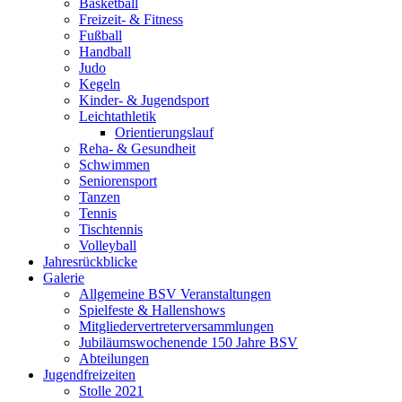
Basketball
Freizeit- & Fitness
Fußball
Handball
Judo
Kegeln
Kinder- & Jugendsport
Leichtathletik
Orientierungslauf
Reha- & Gesundheit
Schwimmen
Seniorensport
Tanzen
Tennis
Tischtennis
Volleyball
Jahresrückblicke
Galerie
Allgemeine BSV Veranstaltungen
Spielfeste & Hallenshows
Mitgliedervertreterversammlungen
Jubiläumswochenende 150 Jahre BSV
Abteilungen
Jugendfreizeiten
Stolle 2021