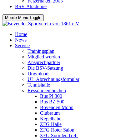
Pelzerhaken 2003
BSV-Akademie
Mobile Menu Toggle
Home
News
Service
Trainingsplan
Mitglied werden
Ansprechpartner
Die BSV-Satzung
Downloads
ÜL-Abrechnungsformular
Tennishalle
Ressourcen buchen
Bus PI 300
Bus BZ 500
Bovenden Mobil
Clubraum
Kegelbahn
ZFG Halle
ZFG Roter Salon
ZFG Sportler-Treff