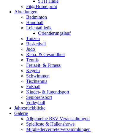
STH Halle
Fit@Home print
Abteilungen
Badminton
Handball
Leichtathletik
Orientierungslauf
Tanzen
Basketball
Judo
Reha- & Gesundheit
Tennis
Freizeit- & Fitness
Kegeln
Schwimmen
Tischtennis
Fußball
Kinder- & Jugendsport
Seniorensport
Volleyball
Jahresrückblicke
Galerie
Allgemeine BSV Veranstaltungen
Spielfeste & Hallenshows
Mitgliedervertreterversammlungen