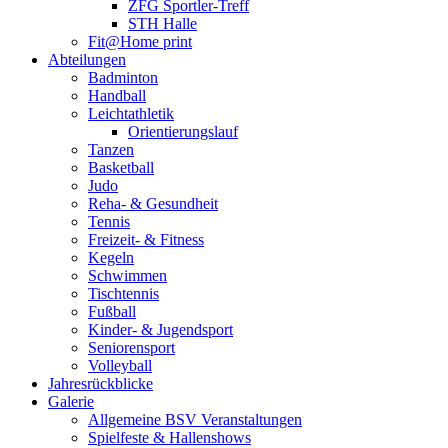
ZFG Sportler-Treff
STH Halle
Fit@Home print
Abteilungen
Badminton
Handball
Leichtathletik
Orientierungslauf
Tanzen
Basketball
Judo
Reha- & Gesundheit
Tennis
Freizeit- & Fitness
Kegeln
Schwimmen
Tischtennis
Fußball
Kinder- & Jugendsport
Seniorensport
Volleyball
Jahresrückblicke
Galerie
Allgemeine BSV Veranstaltungen
Spielfeste & Hallenshows