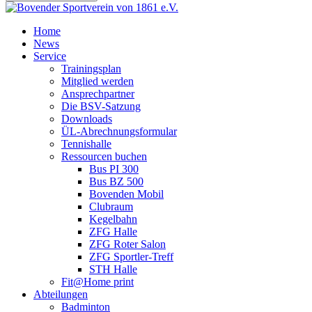
Home
News
Service
Trainingsplan
Mitglied werden
Ansprechpartner
Die BSV-Satzung
Downloads
ÜL-Abrechnungsformular
Tennishalle
Ressourcen buchen
Bus PI 300
Bus BZ 500
Bovenden Mobil
Clubraum
Kegelbahn
ZFG Halle
ZFG Roter Salon
ZFG Sportler-Treff
STH Halle
Fit@Home print
Abteilungen
Badminton