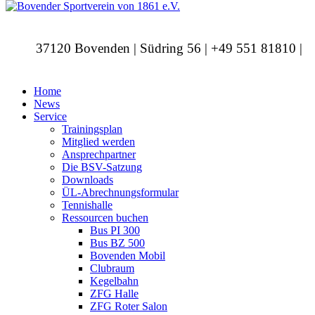
37120 Bovenden | Südring 56 | +49 551 81810 |
info@bovendersv.de
Home
News
Service
Trainingsplan
Mitglied werden
Ansprechpartner
Die BSV-Satzung
Downloads
ÜL-Abrechnungsformular
Tennishalle
Ressourcen buchen
Bus PI 300
Bus BZ 500
Bovenden Mobil
Clubraum
Kegelbahn
ZFG Halle
ZFG Roter Salon