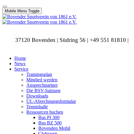
Mobile Menu Toggle
37120 Bovenden | Südring 56 | +49 551 81810 |
info@bovendersv.de
Home
News
Service
Trainingsplan
Mitglied werden
Ansprechpartner
Die BSV-Satzung
Downloads
ÜL-Abrechnungsformular
Tennishalle
Ressourcen buchen
Bus PI 300
Bus BZ 500
Bovenden Mobil
Clubraum