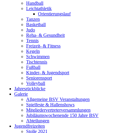
Handball
Leichtathletik
Orientierungslauf
Tanzen
Basketball
Judo
Reha- & Gesundheit
Tennis
Freizeit- & Fitness
Kegeln
Schwimmen
Tischtennis
Fußball
Kinder- & Jugendsport
Seniorensport
Volleyball
Jahresrückblicke
Galerie
Allgemeine BSV Veranstaltungen
Spielfeste & Hallenshows
Mitgliedervertreterversammlungen
Jubiläumswochenende 150 Jahre BSV
Abteilungen
Jugendfreizeiten
Stolle 2021