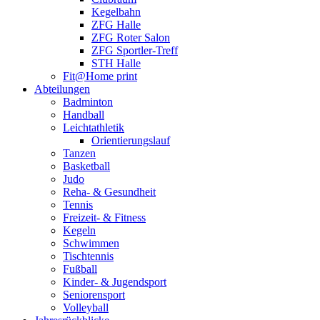
Kegelbahn
ZFG Halle
ZFG Roter Salon
ZFG Sportler-Treff
STH Halle
Fit@Home print
Abteilungen
Badminton
Handball
Leichtathletik
Orientierungslauf
Tanzen
Basketball
Judo
Reha- & Gesundheit
Tennis
Freizeit- & Fitness
Kegeln
Schwimmen
Tischtennis
Fußball
Kinder- & Jugendsport
Seniorensport
Volleyball