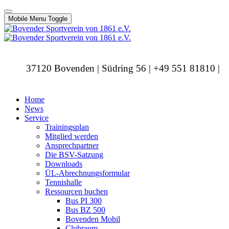
Mobile Menu Toggle
37120 Bovenden | Südring 56 | +49 551 81810 |
info@bovendersv.de
Home
News
Service
Trainingsplan
Mitglied werden
Ansprechpartner
Die BSV-Satzung
Downloads
ÜL-Abrechnungsformular
Tennishalle
Ressourcen buchen
Bus PI 300
Bus BZ 500
Bovenden Mobil
Clubraum