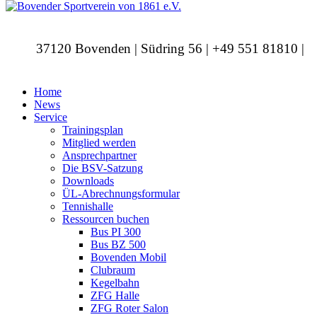
37120 Bovenden | Südring 56 | +49 551 81810 |
info@bovendersv.de
Home
News
Service
Trainingsplan
Mitglied werden
Ansprechpartner
Die BSV-Satzung
Downloads
ÜL-Abrechnungsformular
Tennishalle
Ressourcen buchen
Bus PI 300
Bus BZ 500
Bovenden Mobil
Clubraum
Kegelbahn
ZFG Halle
ZFG Roter Salon