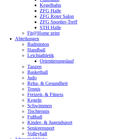
Kegelbahn
ZFG Halle
ZFG Roter Salon
ZFG Sportler-Treff
STH Halle
Fit@Home print
Abteilungen
Badminton
Handball
Leichtathletik
Orientierungslauf
Tanzen
Basketball
Judo
Reha- & Gesundheit
Tennis
Freizeit- & Fitness
Kegeln
Schwimmen
Tischtennis
Fußball
Kinder- & Jugendsport
Seniorensport
Volleyball