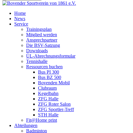
Home
News
Service
Trainingsplan
Mitglied werden
Ansprechpartner
Die BSV-Satzung
Downloads
ÜL-Abrechnungsformular
Tennishalle
Ressourcen buchen
Bus PI 300
Bus BZ 500
Bovenden Mobil
Clubraum
Kegelbahn
ZFG Halle
ZFG Roter Salon
ZFG Sportler-Treff
STH Halle
Fit@Home print
Abteilungen
Badminton