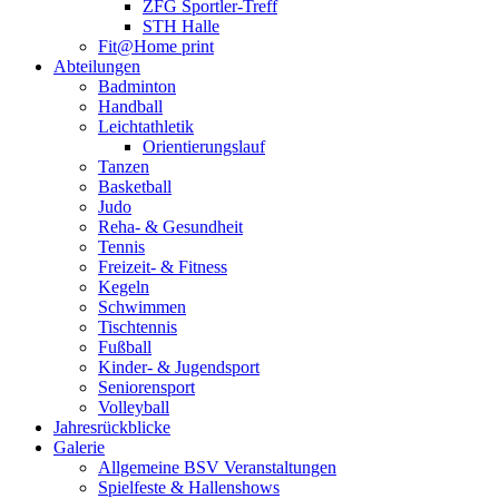
ZFG Sportler-Treff
STH Halle
Fit@Home print
Abteilungen
Badminton
Handball
Leichtathletik
Orientierungslauf
Tanzen
Basketball
Judo
Reha- & Gesundheit
Tennis
Freizeit- & Fitness
Kegeln
Schwimmen
Tischtennis
Fußball
Kinder- & Jugendsport
Seniorensport
Volleyball
Jahresrückblicke
Galerie
Allgemeine BSV Veranstaltungen
Spielfeste & Hallenshows