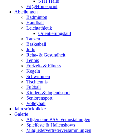
STH Halle
Fit@Home print
Abteilungen
Badminton
Handball
Leichtathletik
Orientierungslauf
Tanzen
Basketball
Judo
Reha- & Gesundheit
Tennis
Freizeit- & Fitness
Kegeln
Schwimmen
Tischtennis
Fußball
Kinder- & Jugendsport
Seniorensport
Volleyball
Jahresrückblicke
Galerie
Allgemeine BSV Veranstaltungen
Spielfeste & Hallenshows
Mitgliedervertreterversammlungen