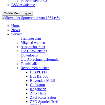
Pelzerhaken 2003
BSV-Akademie
Mobile Menu Toggle
Home
News
Service
Trainingsplan
Mitglied werden
Ansprechpartner
Die BSV-Satzung
Downloads
ÜL-Abrechnungsformular
Tennishalle
Ressourcen buchen
Bus PI 300
Bus BZ 500
Bovenden Mobil
Clubraum
Kegelbahn
ZFG Halle
ZFG Roter Salon
ZFG Sportler-Treff