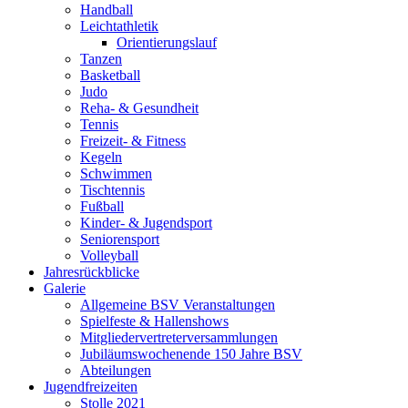
Handball
Leichtathletik
Orientierungslauf
Tanzen
Basketball
Judo
Reha- & Gesundheit
Tennis
Freizeit- & Fitness
Kegeln
Schwimmen
Tischtennis
Fußball
Kinder- & Jugendsport
Seniorensport
Volleyball
Jahresrückblicke
Galerie
Allgemeine BSV Veranstaltungen
Spielfeste & Hallenshows
Mitgliedervertreterversammlungen
Jubiläumswochenende 150 Jahre BSV
Abteilungen
Jugendfreizeiten
Stolle 2021