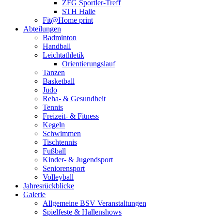
ZFG Sportler-Treff
STH Halle
Fit@Home print
Abteilungen
Badminton
Handball
Leichtathletik
Orientierungslauf
Tanzen
Basketball
Judo
Reha- & Gesundheit
Tennis
Freizeit- & Fitness
Kegeln
Schwimmen
Tischtennis
Fußball
Kinder- & Jugendsport
Seniorensport
Volleyball
Jahresrückblicke
Galerie
Allgemeine BSV Veranstaltungen
Spielfeste & Hallenshows