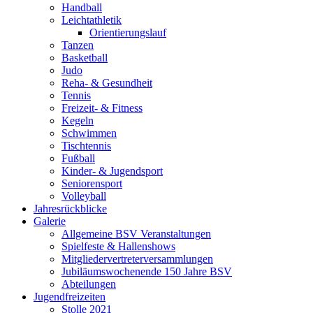
Handball
Leichtathletik
Orientierungslauf
Tanzen
Basketball
Judo
Reha- & Gesundheit
Tennis
Freizeit- & Fitness
Kegeln
Schwimmen
Tischtennis
Fußball
Kinder- & Jugendsport
Seniorensport
Volleyball
Jahresrückblicke
Galerie
Allgemeine BSV Veranstaltungen
Spielfeste & Hallenshows
Mitgliedervertreterversammlungen
Jubiläumswochenende 150 Jahre BSV
Abteilungen
Jugendfreizeiten
Stolle 2021