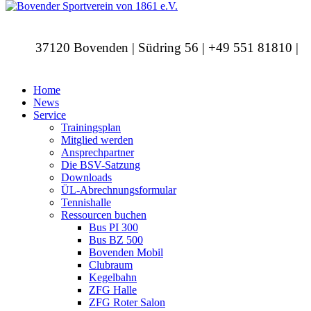
37120 Bovenden | Südring 56 | +49 551 81810 |
info@bovendersv.de
Home
News
Service
Trainingsplan
Mitglied werden
Ansprechpartner
Die BSV-Satzung
Downloads
ÜL-Abrechnungsformular
Tennishalle
Ressourcen buchen
Bus PI 300
Bus BZ 500
Bovenden Mobil
Clubraum
Kegelbahn
ZFG Halle
ZFG Roter Salon