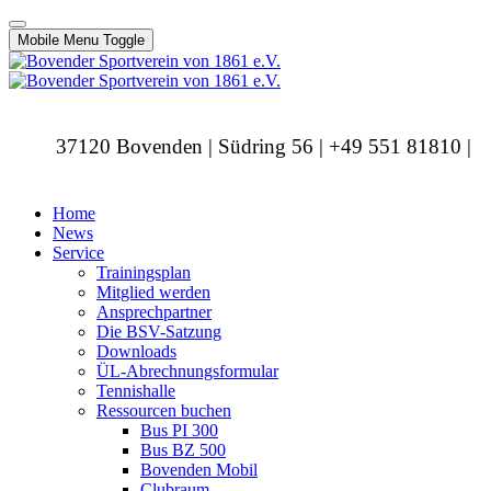
Mobile Menu Toggle
37120 Bovenden | Südring 56 | +49 551 81810 |
info@bovendersv.de
Home
News
Service
Trainingsplan
Mitglied werden
Ansprechpartner
Die BSV-Satzung
Downloads
ÜL-Abrechnungsformular
Tennishalle
Ressourcen buchen
Bus PI 300
Bus BZ 500
Bovenden Mobil
Clubraum