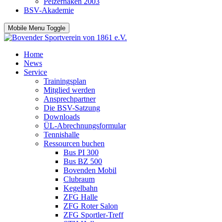
Pelzerhaken 2003
BSV-Akademie
Mobile Menu Toggle
Home
News
Service
Trainingsplan
Mitglied werden
Ansprechpartner
Die BSV-Satzung
Downloads
ÜL-Abrechnungsformular
Tennishalle
Ressourcen buchen
Bus PI 300
Bus BZ 500
Bovenden Mobil
Clubraum
Kegelbahn
ZFG Halle
ZFG Roter Salon
ZFG Sportler-Treff