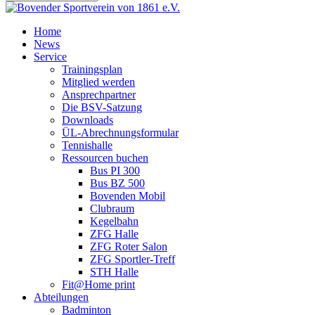
Home
News
Service
Trainingsplan
Mitglied werden
Ansprechpartner
Die BSV-Satzung
Downloads
ÜL-Abrechnungsformular
Tennishalle
Ressourcen buchen
Bus PI 300
Bus BZ 500
Bovenden Mobil
Clubraum
Kegelbahn
ZFG Halle
ZFG Roter Salon
ZFG Sportler-Treff
STH Halle
Fit@Home print
Abteilungen
Badminton