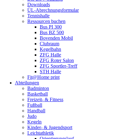
Downloads
ÜL-Abrechnungsformular
Tennishalle
Ressourcen buchen
Bus PI 300
Bus BZ 500
Bovenden Mobil
Clubraum
Kegelbahn
ZFG Halle
ZFG Roter Salon
ZFG Sportler-Treff
STH Halle
Fit@Home print
Abteilungen
Badminton
Basketball
Freizeit- & Fitness
Fußball
Handball
Judo
Kegeln
Kinder- & Jugendsport
Leichtathletik
Orientierungslauf