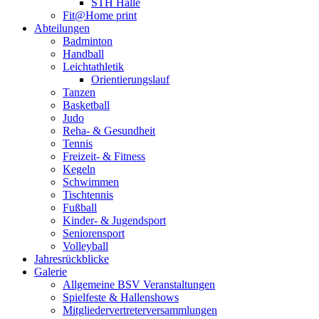
STH Halle
Fit@Home print
Abteilungen
Badminton
Handball
Leichtathletik
Orientierungslauf
Tanzen
Basketball
Judo
Reha- & Gesundheit
Tennis
Freizeit- & Fitness
Kegeln
Schwimmen
Tischtennis
Fußball
Kinder- & Jugendsport
Seniorensport
Volleyball
Jahresrückblicke
Galerie
Allgemeine BSV Veranstaltungen
Spielfeste & Hallenshows
Mitgliedervertreterversammlungen