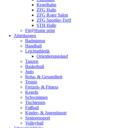
Kegelbahn
ZFG Halle
ZFG Roter Salon
ZFG Sportler-Treff
STH Halle
Fit@Home print
Abteilungen
Badminton
Handball
Leichtathletik
Orientierungslauf
Tanzen
Basketball
Judo
Reha- & Gesundheit
Tennis
Freizeit- & Fitness
Kegeln
Schwimmen
Tischtennis
Fußball
Kinder- & Jugendsport
Seniorensport
Volleyball